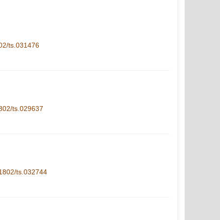
802/ts.031476
1802/ts.029637
1-1802/ts.032744