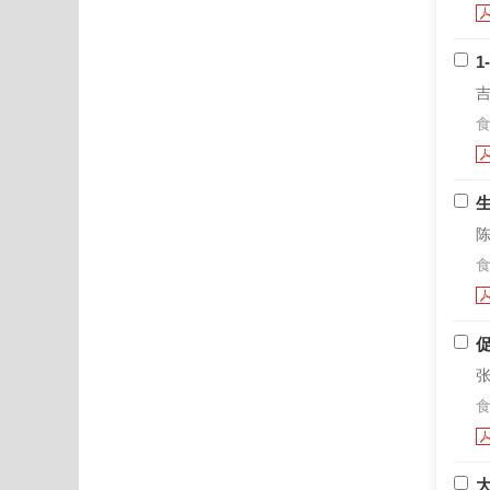
吉
食
陈
食
张
食