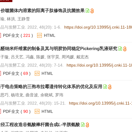
多价噬菌体内溶素的阳离子肽修饰及抗菌效果
瑜, 林洪, 王静雪
品与发酵工业. 2022, 48(20): 1-6.
https://doi.org/10.13995/j.cnki.11-1
PDF全文
(
221
)
HTML
醛纳米纤维素的制备及其与明胶协同稳定Pickering乳液研究
子璇, 吕天艺, 冯鑫, 陈媛, 张宇昊, 周鸿媛, 戴宏杰
品与发酵工业. 2022, 48(20): 7-14.
https://doi.org/10.13995/j.cnki.11-
PDF全文
(
69
)
HTML
基于电击策略的三孢布拉霉遗传转化体系的优化及应用
思巧, 杨培龙, 曲音波, 余晓斌, 罗玮
品与发酵工业. 2022, 48(20): 15-21.
https://doi.org/10.13995/j.cnki.1
PDF全文
(
90
)
HTML
途径工程改造谷氨酸棒杆菌合成
L
-半胱氨酸