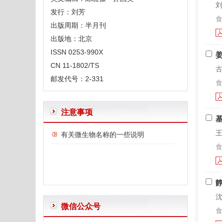
刘
发行：刘芳
食
出版周期：半月刊
出版地：北京
ISSN 0253-990X
CN 11-1802/TS
古
邮发代号：2-331
食
注意事项
王
食
体例规范
沈
“含量”、“浓度”、“分数”、“比”的规范用法
微信公众号
食