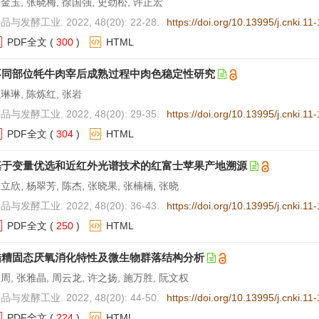
金玉, 张晓梅, 徐国强, 史劲松, 许正宏
品与发酵工业. 2022, 48(20): 22-28.
https://doi.org/10.13995/j.cnki.1
PDF全文
(
300
)
HTML
不同部位牦牛肉宰后成熟过程中肉色稳定性研究
琳琳, 陈炼红, 张岩
品与发酵工业. 2022, 48(20): 29-35.
https://doi.org/10.13995/j.cnki.1
PDF全文
(
304
)
HTML
基于变量优选和近红外光谱技术的红富士苹果产地溯源
立欣, 杨翠芳, 陈杰, 张晓果, 张楠楠, 张晓
品与发酵工业. 2022, 48(20): 36-43.
https://doi.org/10.13995/j.cnki.1
PDF全文
(
250
)
HTML
醋糟固态厌氧消化特性及微生物群落结构分析
周, 张雅晶, 周云龙, 许之扬, 施万胜, 阮文权
品与发酵工业. 2022, 48(20): 44-50.
https://doi.org/10.13995/j.cnki.1
PDF全文
(
224
)
HTML