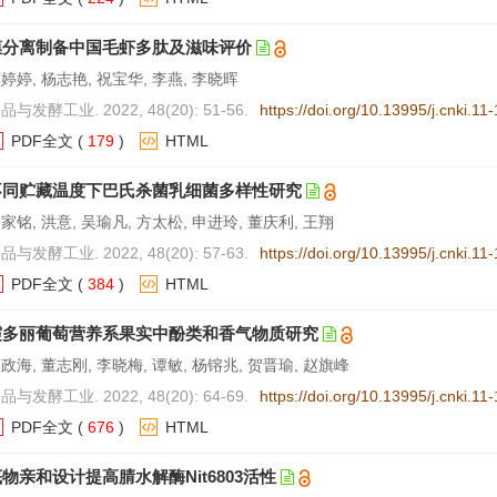
膜分离制备中国毛虾多肽及滋味评价
婷婷, 杨志艳, 祝宝华, 李燕, 李晓晖
品与发酵工业. 2022, 48(20): 51-56.
https://doi.org/10.13995/j.cnki.1
PDF全文
(
179
)
HTML
不同贮藏温度下巴氏杀菌乳细菌多样性研究
家铭, 洪意, 吴瑜凡, 方太松, 申进玲, 董庆利, 王翔
品与发酵工业. 2022, 48(20): 57-63.
https://doi.org/10.13995/j.cnki.1
PDF全文
(
384
)
HTML
霞多丽葡萄营养系果实中酚类和香气物质研究
政海, 董志刚, 李晓梅, 谭敏, 杨镕兆, 贺晋瑜, 赵旗峰
品与发酵工业. 2022, 48(20): 64-69.
https://doi.org/10.13995/j.cnki.1
PDF全文
(
676
)
HTML
物亲和设计提高腈水解酶Nit6803活性