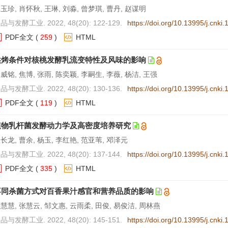
玉珍, 肖怀秋, 王琳, 刘淼, 曾梦琪, 曹丹, 赵谋明
品与发酵工业. 2022, 48(20): 122-129.
https://doi.org/10.13995/j.cnki
PDF全文
(
259
)
HTML
烘烤条件对核桃发酵乳流变特性及风味的影响
威铭, 焦博, 张雨, 陈奕颖, 李嗣生, 李薇, 杨洁, 王强
品与发酵工业. 2022, 48(20): 130-136.
https://doi.org/10.13995/j.cnki
PDF全文
(
119
)
HTML
植物乳杆菌发酵动力学及高密度培养研究
长龙, 曹余, 杨玉, 李红艳, 范亚苇, 邓泽元
品与发酵工业. 2022, 48(20): 137-144.
https://doi.org/10.13995/j.cnki
PDF全文
(
335
)
HTML
不同杀菌方式对百香果汁感官和营养品质的影响
慧慧, 张慧云, 邹文惠, 云雨柔, 田俊, 易俊洁, 周林燕
品与发酵工业. 2022, 48(20): 145-151.
https://doi.org/10.13995/j.cnki