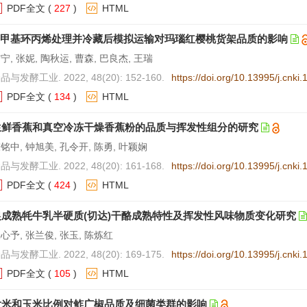
PDF全文
(
227
)
HTML
1-甲基环丙烯处理并冷藏后模拟运输对玛瑙红樱桃货架品质的影响
宁, 张妮, 陶秋运, 曹森, 巴良杰, 王瑞
品与发酵工业. 2022, 48(20): 152-160.
https://doi.org/10.13995/j.cnki
PDF全文
(
134
)
HTML
生鲜香蕉和真空冷冻干燥香蕉粉的品质与挥发性组分的研究
铭中, 钟旭美, 孔令开, 陈勇, 叶颖娴
品与发酵工业. 2022, 48(20): 161-168.
https://doi.org/10.13995/j.cnki
PDF全文
(
424
)
HTML
促成熟牦牛乳半硬质(切达)干酪成熟特性及挥发性风味物质变化研究
心予, 张兰俊, 张玉, 陈炼红
品与发酵工业. 2022, 48(20): 169-175.
https://doi.org/10.13995/j.cnki
PDF全文
(
105
)
HTML
大米和玉米比例对鲊广椒品质及细菌类群的影响