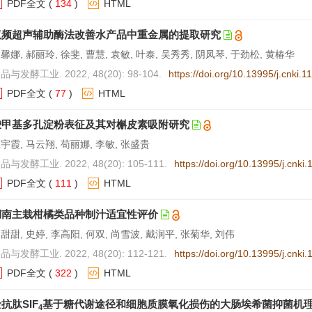
PDF全文
(
134
)
HTML
双频超声辅助酶法改善水产品中重金属的提取研究
馨娜, 郝丽玲, 徐斐, 曹慧, 袁敏, 叶泰, 吴秀秀, 阴凤琴, 于劲松, 黄椿华
品与发酵工业. 2022, 48(20): 98-104.
https://doi.org/10.13995/j.cnki.
PDF全文
(
77
)
HTML
羧甲基多孔淀粉表征及其对槲皮素吸附研究
宇霞, 马云翔, 苟丽娜, 李敏, 张盛贵
品与发酵工业. 2022, 48(20): 105-111.
https://doi.org/10.13995/j.cnki
PDF全文
(
111
)
HTML
湖南主栽柑橘类品种制汁适宜性评价
甜甜, 史婷, 李高阳, 何双, 尚雪波, 戴润平, 张菊华, 刘伟
品与发酵工业. 2022, 48(20): 112-121.
https://doi.org/10.13995/j.cnki
PDF全文
(
322
)
HTML
抗肽SIF
基于糖代谢途径和细胞质膜氧化损伤的大肠埃希菌抑菌机
4