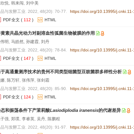
欣悦, 韩来闯, 刘中美
品与发酵工业. 2022, 48(20): 70-77.
https://doi.org/10.13995/j.cnki.1
PDF全文
(
112
)
HTML
姜黄素共晶光动力对副溶血性弧菌生物被膜的作用
伟明, 马皓然, 孙建霞, 刘丹
品与发酵工业. 2022, 48(20): 78-84.
https://doi.org/10.13995/j.cnki.1
PDF全文
(
147
)
HTML
基于高通量测序技术的贵州不同类型细菌型豆豉菌群多样性分析
娜, 陈万轩, 张伟萍, 张剑霜
品与发酵工业. 2022, 48(20): 85-90.
https://doi.org/10.13995/j.cnki.1
PDF全文
(
124
)
HTML
静态和振荡条件下产茉莉酸
Lasiodiplodia iranensis
的代谢差异
子强, 郑璞, 李睿英, 吴丹, 陈鹏程
品与发酵工业. 2022, 48(20): 91-97.
https://doi.org/10.13995/j.cnki.1