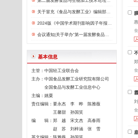
第二届发酵食品与生物加工技术论坛议程
关于冒充《食品与发酵工业》编辑部诈骗行为的严正声明
惠
2024版《中国学术期刊影响因子年报》发布：《食品与发酵工业》影响力指数位列前三，影响力连年上升
食
会议通知|关于举办“第一届发酵食品与功能食品论坛”的通知
基本信息
郑
食
主管：中国轻工业联合会
主办：中国食品发酵工业研究院有限公司
全国食品与发酵工业信息中心
主编：姚粟
刘
责任编辑：要永杰 李 晔 陈雅薇
食
王馨甜 孙国笑
编 辑：郑 越 宋文杰 高春雨
赵 苏 刘梓涵 张 雪
底
英文编辑：陈雅薇 孙国笑