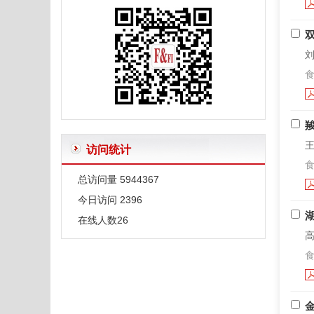
“摘要”和“结论”的区别
给作者投稿的一些建议
英文文题及摘要写作要求
刘
食
正确使用表格中的空白—和0
常用限制性内切酶和DNA聚合酶外文字符的规范编排
有关微生物名称的一些说明
王
访问统计
食
总访问量
5944367
今日访问
2396
在线人数
26
高
食
金