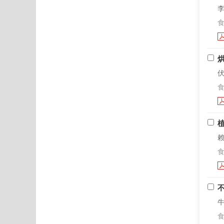
李
食
伏
食
赖
食
牛
食