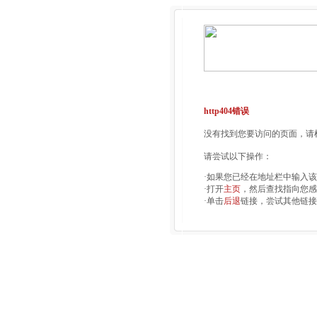
http404错误
没有找到您要访问的页面，请检
请尝试以下操作：
·如果您已经在地址栏中输入
·打开
主页
，然后查找指向您感
·单击
后退
链接，尝试其他链接