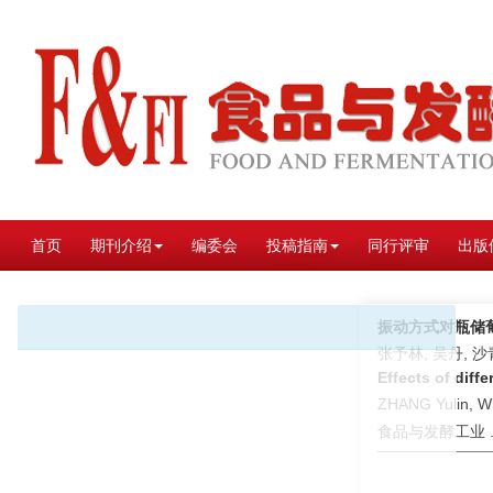
首页
期刊介绍
编委会
投稿指南
同行评审
出版
振动方式对瓶储
张予林, 吴丹, 沙
Effects of diff
ZHANG Yulin, W
食品与发酵工业 . 2