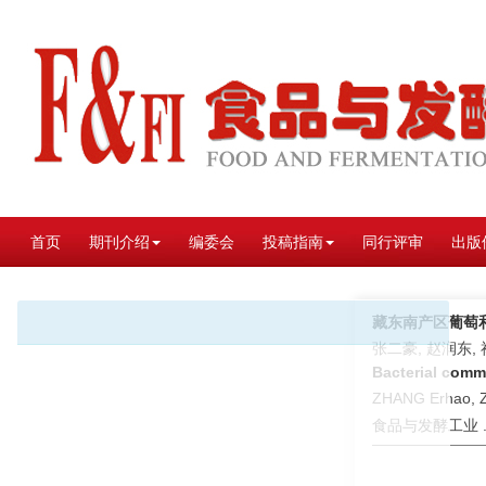
首页
期刊介绍
编委会
投稿指南
同行评审
出版
藏东南产区葡萄
张二豪, 赵润东, 
Bacterial commu
ZHANG Erhao, Z
食品与发酵工业 . 2