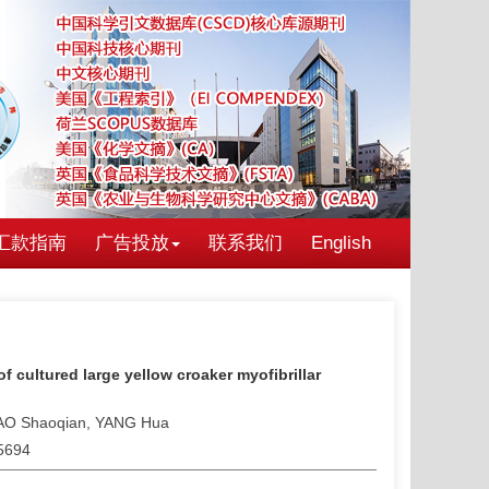
汇款指南
广告投放
联系我们
English
f cultured large yellow croaker myofibrillar
 CAO Shaoqian, YANG Hua
25694