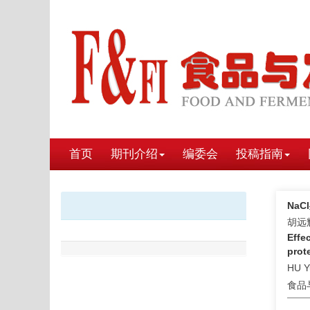
首页
期刊介绍
编委会
投稿指南
Na
胡远辉
Effe
prot
HU Y
食品与