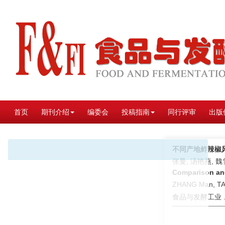
首页
期刊介绍
编委会
投稿指南
同行评审
出版
不同产地鲊辣椒
张曼, 汤艳燕, 魏
Comparison and 
ZHANG Man, TAN
食品与发酵工业 . 2