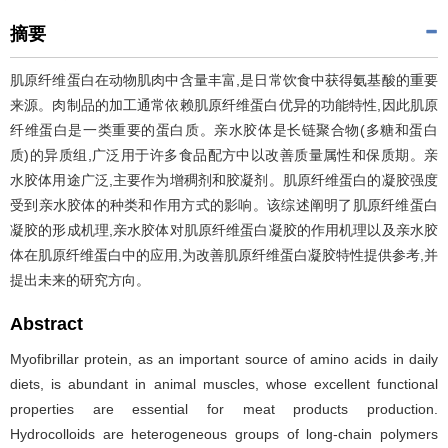
摘要
肌原纤维蛋白在动物肌肉中含量丰富,是日常饮食中获得氨基酸的重要
来源。肉制品的加工通常依赖肌原纤维蛋白优异的功能特性,因此肌原
纤维蛋白是一类重要的蛋白质。亲水胶体是长链聚合物(多糖和蛋白
质)的异质组,广泛用于许多食品配方中以改善质量属性和保质期。亲
水胶体用途广泛,主要作为增稠剂和胶凝剂。肌原纤维蛋白的凝胶强度
受到亲水胶体的种类和作用方式的影响。该综述阐明了肌原纤维蛋白
凝胶的形成机理,亲水胶体对肌原纤维蛋白凝胶的作用机理以及亲水胶
体在肌原纤维蛋白中的应用,为改善肌原纤维蛋白凝胶特性提供参考,并
提出未来的研究方向。
Abstract
Myofibrillar protein, as an important source of amino acids in daily
diets, is abundant in animal muscles, whose excellent functional
properties are essential for meat products production.
Hydrocolloids are heterogeneous groups of long-chain polymers