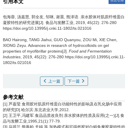
导出引用
引用本文
包海蓉
,
汤嘉慧
,
郭全友
,
邹咪
,
谢晨
,
熊泽语
.
亲水胶体对肌原纤维蛋白
凝胶特性的研究进展[J]. 食品与发酵工业, 2019, 45(22): 276-280
https://doi.org/10.13995/j.cnki.11-1802/ts.021016
BAO Hairong
,
TANG Jiahui
,
GUO Quanyou
,
ZOU Mi
,
XIE Chen
,
XIONG Zeyu
.
Advances in research of hydrocolloids on gel
properties of myofibrillar proteins[J].
Food and Fermentation
Industries
, 2019, 45(22): 276-280 https://doi.org/10.13995/j.cnki.11-
1802/ts.021016
上一篇
下一篇
参考文献
[1] 芦嘉莹.食用胶对肌原纤维蛋白功能特性的影响及在乳化肠中应用
的研究[D].哈尔滨:东北农业大学,2012.
[2] 王卫平,冯建军.食品品质改良剂:亲水胶体的性质及应用(之一)[J].食
品与发酵工业,1995,21(1):77-79.
[3] 马瑶兰,熊善柏,尤娟,等.加热模式和可得然胶对白鲢鱼糜胶凝特性的