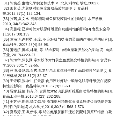
[31] 陈毓荃.生物化学实验和技术[M].北京:科学出版社,2002:8
[32] 田其英.壳聚糖对鲢鱼糜凝胶品质的影响[J].食品科
技,2012,37(1):132-134.
[33] 张茜,夏文水. 壳聚糖对鲢鱼糜凝胶特性的影响[J]. 水产学报,
2010, 34(3):342-348.
[34] 高鹏程.亚麻籽胶对肌原纤维蛋白功能特性的影响[J].食品安全导
刊,2017(30):139.
[35] 陈海华,许时婴,王璋. 亚麻籽胶与盐溶肉蛋白的作用机理的研究[J].
食品科学, 2007,28(4):95-98.
[36] 范选娇,黄卓,林琳, 等. 结冷胶对白鲢鱼糜凝胶劣化的影响[J]. 肉类
工业, 2017(4):23-27.
[37] 陈海华,薛长湖.亲水胶体对竹荚鱼鱼糜流变特性的影响[J].食品科
学,2009,30(17):52-55.
[38] 苏博,聂乾忠,石秀清.复配亲水胶体对牛肉丸品质特性的影响[J].食
品与机械,2015,31(2):32-37.
[39] 王诗萌,张坤生,任云霞.食用胶对虾蛄中磷酸化肌原纤维蛋白凝胶
特性的影响[J].食品科学,2016,37(9):56-60.
[40] 贾娜,陈倩,韩齐,等.食用胶对猪肉肌原纤维蛋白功能特性的影响[J].
食品工业科技,2013,34(23):282-285.
[41] 王芝妍,周果,杨文鸽,等.添加剂对秘鲁鱿鱼肌原纤维蛋白热诱导凝
胶特性的影响[J].核农学报,2016,30(8):1 568-1 576.
[42] 夏秀芳,王博,伊东,等.转谷氨酰胺酶和淀粉复配对肌原纤维蛋白凝