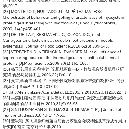
[22] 翟小波.低脂兔肉灌肠加工工艺及品质变化研究[D].重庆:西南大
学,2017.
[23] MONTERO P, HURTADO J L, M PÉREZ-MATEOS.
Microstructural behaviour and gelling characteristics of myosystem
protein gels interacting with hydrocolloids, Food Hydrocolloids,
2000, 14(5):455-461.
[24] DEFREITA Z, SEBRANEK J G, OLAON D G, et al.
Carrageenan effects on salt-soluble meat proteins in models
systems.[J]. Journal of Food Science,2010,62(3):539-543.
[25] VERBEKEN D, NEIRINCK N, PVANDER M, et al. Influence of
kappa-carrageenan on the thermal gelation of salt-soluble meat
proteins.[J].Meat Science,2005,70(1):161-166.
[26] 杨玉玲,周光宏,徐幸莲,等.肌球蛋白与k-卡拉胶混合胶凝机理的研
究[J].食品与发酵工业,2006,32(1):6-10.
[27] 吴香,李新福,李聪,等.不同变性淀粉对肌原纤维蛋白凝胶特性的影
响[J/OL].食品科学:1-9[2019-06-
17].http://kns.cnki.net/kcms/detail/11.2206.ts.20190520.1125.022.htm
[28] 吴满刚,熊幼翎,陈洁.不同淀粉对肌纤维蛋白凝胶强度和微观结构
的影响[J].食品工业科技,2010,31(9):95-98.
[29] SINTHUSAMRAN S, BENJAKUL S, HEMAR Y. P[J].Journal of
Texture Studies,2018,49(1):47-55.
[30] 董秋颖. 鸡肉肌原纤维蛋白与食品胶混合凝胶特性及其形成作用力
研究[D].南京:南京财经大学,2010.