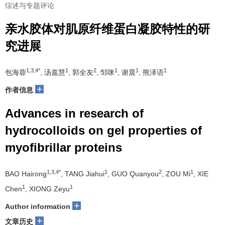
综述与专题评论
亲水胶体对肌原纤维蛋白凝胶特性的研
究进展
1,3,4*
1
2
1
1
1
包海蓉
, 汤嘉慧
, 郭全友
, 邹咪
, 谢晨
, 熊泽语
+
作者信息
Advances in research of
hydrocolloids on gel properties of
myofibrillar proteins
1,3,4*
1
2
1
BAO Hairong
, TANG Jiahui
, GUO Quanyou
, ZOU Mi
, XIE
1
1
Chen
, XIONG Zeyu
+
Author information
+
文章历史