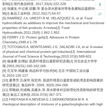
影响[J].现代食品科技, 2017,33(4):222-228.
[4] 张建友,牛记者,郐鹏,等.复合亲水胶体对带鱼鱼糜制品凝胶特性的影
响[J].食品工业科技, 2012,33(17):54-57.
[5] RAMÍREZ J A, URESTI R M, VELAZQUEZ G, et al. Food
hydrocolloids as additives to improve the mechanical and functional
properties of fish products: A review[J]. Food
Hydrocolloids,2011,25(8):1 842-1 852.
[6] FERRY J D. Protein gels[J]. Advances in Protein
Chemistry,1948,4:1-78.
[7] TOTOSAUS A, MONTEJANO J G, SALAZAR J A, et al. A review
of physical and chemical protein-gel induction[J]. International
Journal of Food Science & Technology,2010,37(6):589-601.
[8] 杨速攀,彭增起.肌原纤维蛋白凝胶研究进展[J].河北农业大学学
报,2003,26(S1):160-162;166.
[9] 孔宝华,韩建春.肉品科学与技术[M].北京:中国轻工业出版
社,2015:126-127.
[10] 夏秀芳,孔保华,张宏伟. 肌原纤维蛋白凝胶形成机理及影响因素的
研究进展[J]. 食品科学, 2009, 30(9):264-268.
[11] 郭晓娟,刘成梅,吴建永,等.亲水胶体对淀粉理化性质影响的研究进
展[J].食品工业科技,2016,37(6):367-371.
[12] FREITASA R A,NEVESA G J,SIERAKOWSKIA M R. A
rheological description of mixtures of a galactoxyloglucan with high