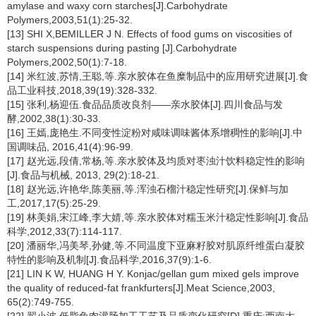
amylase and waxy corn starches[J].Carbohydrate
Polymers,2003,51(1):25-32.
[13] SHI X,BEMILLER J N. Effects of food gums on viscosities of
starch suspensions during pasting [J].Carbohydrate
Polymers,2002,50(1):7-18.
[14] 米红波,苏情,王聪,等.亲水胶体在鱼糜制品中的应用研究进展[J].食
品工业科技,2018,39(19):328-332.
[15] 张利,杨迎伍.食品品质改良剂——亲水胶体[J].四川食品与发
酵,2002,38(1):30-33.
[16] 王嫣,庞艳生.不同变性淀粉对咸味调味酱体系增稠性的影响[J].中
国调味品, 2016,41(4):96-99.
[17] 赵光远,段倩,常杨,等.亲水胶体及均质对枣浊汁饮料稳定性的影响
[J].食品与机械, 2013, 29(2):18-21.
[18] 赵光远,许艳华,陈美丽,等.浑浊石榴汁稳定性研究[J].保鲜与加
工,2017,17(5):25-29.
[19] 林美娟,宋江峰,李大婧,等.亲水胶体对糯玉米汁稳定性影响[J].食品
科学,2012,33(7):114-117.
[20] 潘丽华,冯美琴,孙健,等.不同温度下亚麻籽胶对肌原纤维蛋白凝胶
特性的影响及机制[J].食品科学,2016,37(9):1-6.
[21] LIN K W, HUANG H Y. Konjac/gellan gum mixed gels improve
the quality of reduced-fat frankfurters[J].Meat Science,2003,
65(2):749-755.