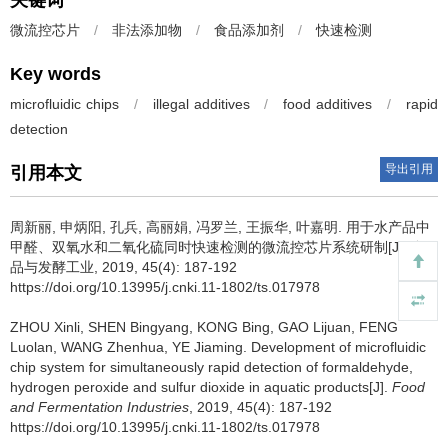
关键词
微流控芯片
/
非法添加物
/
食品添加剂
/
快速检测
Key words
microfluidic chips
/
illegal additives
/
food additives
/
rapid
detection
导出引用
引用本文
周新丽
,
申炳阳
,
孔兵
,
高丽娟
,
冯罗兰
,
王振华
,
叶嘉明
.
用于水产品中
甲醛、双氧水和二氧化硫同时快速检测的微流控芯片系统研制[J]. 食
品与发酵工业, 2019, 45(4): 187-192
https://doi.org/10.13995/j.cnki.11-1802/ts.017978
ZHOU Xinli
,
SHEN Bingyang
,
KONG Bing
,
GAO Lijuan
,
FENG
Luolan
,
WANG Zhenhua
,
YE Jiaming
.
Development of microfluidic
chip system for simultaneously rapid detection of formaldehyde,
hydrogen peroxide and sulfur dioxide in aquatic products[J].
Food
and Fermentation Industries
, 2019, 45(4): 187-192
https://doi.org/10.13995/j.cnki.11-1802/ts.017978