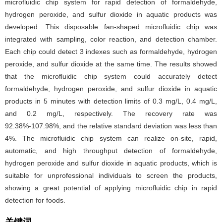
microfluidic chip system for rapid detection of formaldehyde,
hydrogen peroxide, and sulfur dioxide in aquatic products was
developed. This disposable fan-shaped microfluidic chip was
integrated with sampling, color reaction, and detection chamber.
Each chip could detect 3 indexes such as formaldehyde, hydrogen
peroxide, and sulfur dioxide at the same time. The results showed
that the microfluidic chip system could accurately detect
formaldehyde, hydrogen peroxide, and sulfur dioxide in aquatic
products in 5 minutes with detection limits of 0.3 mg/L, 0.4 mg/L,
and 0.2 mg/L, respectively. The recovery rate was
92.38%-107.98%, and the relative standard deviation was less than
4%. The microfluidic chip system can realize on-site, rapid,
automatic, and high throughput detection of formaldehyde,
hydrogen peroxide and sulfur dioxide in aquatic products, which is
suitable for unprofessional individuals to screen the products,
showing a great potential of applying microfluidic chip in rapid
detection for foods.