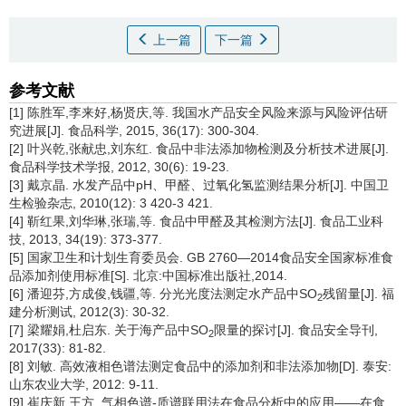
上一篇
下一篇
参考文献
[1] 陈胜军,李来好,杨贤庆,等. 我国水产品安全风险来源与风险评估研
究进展[J]. 食品科学, 2015, 36(17): 300-304.
[2] 叶兴乾,张献忠,刘东红. 食品中非法添加物检测及分析技术进展[J].
食品科学技术学报, 2012, 30(6): 19-23.
[3] 戴京晶. 水发产品中pH、甲醛、过氧化氢监测结果分析[J]. 中国卫
生检验杂志, 2010(12): 3 420-3 421.
[4] 靳红果,刘华琳,张瑞,等. 食品中甲醛及其检测方法[J]. 食品工业科
技, 2013, 34(19): 373-377.
[5] 国家卫生和计划生育委员会. GB 2760—2014食品安全国家标准食
品添加剂使用标准[S]. 北京:中国标准出版社,2014.
[6] 潘迎芬,方成俊,钱疆,等. 分光光度法测定水产品中SO
残留量[J]. 福
2
建分析测试, 2012(3): 30-32.
[7] 梁耀娟,杜启东. 关于海产品中SO
限量的探讨[J]. 食品安全导刊,
2
2017(33): 81-82.
[8] 刘敏. 高效液相色谱法测定食品中的添加剂和非法添加物[D]. 泰安:
山东农业大学, 2012: 9-11.
[9] 崔庆新,王方. 气相色谱-质谱联用法在食品分析中的应用——在食