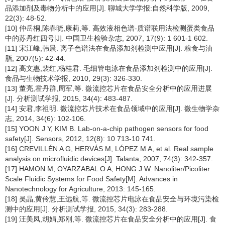
品添加剂及毒物分析中的应用[J]. 聊城大学学报:自然科学版, 2009,
22(3): 48-52.
[10] 仲岳桐,陈春晓,康莉,等. 高效液相色谱-质谱联用法检测蛋类食品
中的苏丹红四号[J]. 中国卫生检验杂志, 2007, 17(9): 1 601-1 602.
[11] 宋江峰,韩晨. 离子色谱法在食品添加剂检测中应用[J]. 粮食与油
脂, 2007(5): 42-44.
[12] 高文惠,裴红,杨桂君. 毛细管电泳在食品添加剂检测中的应用[J].
食品与生物技术学报, 2010, 29(3): 326-330.
[13] 董亮,霍丹群,周军,等. 微流控芯片在食品安全分析中的应用进展
[J]. 分析测试学报, 2015, 34(4): 483-487.
[14] 安君,李祖明. 微流控芯片技术在食品领域中的应用[J]. 微生物学杂
志, 2014, 34(6): 102-106.
[15] YOON J Y, KIM B. Lab-on-a-chip pathogen sensors for food
safety[J]. Sensors, 2012, 12(8): 10 713-10 741.
[16] CREVILLÉN A G, HERVÁS M, LÓPEZ M A, et al. Real sample
analysis on microfluidic devices[J]. Talanta, 2007, 74(3): 342-357.
[17] HAMON M, OYARZABAL O A, HONG J W. Nanoliter/Picoliter
Scale Fluidic Systems for Food Safety[M]. Advances in
Nanotechnology for Agriculture, 2013: 145-165.
[18] 吴晶,黄伶慧,王远航,等. 微流控芯片电泳在食品安全与环境污染检
测中的应用[J]. 分析测试学报, 2015, 34(3): 283-288.
[19] 汪美凤,胡娟,郑刚,等. 微流控芯片在食品安全分析中的应用[J]. 食