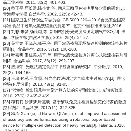
品工业科技, 2011, 32(2): 401-403.
[20] 嵇正平,严长浩,陆小龙,等. 间苯三酚显色法测甲醛含量的研究[J].
青海师专学报:自然科学, 2002, 22(5): 42-43.
[21] 国家卫生和计划生育委员会. GB 5009.226—2016食品安全国家
标准 食品中过氧化氢残留量的测定[S]. 北京:中国标准出版社,2016.
[22] 刘彩,朱梦,杨秋璐,等. 新铜试剂分光光度法测定烟气中SO
[J]. 淮
2
海工学院学报(自然科学版), 2016, 25(4): 34-37.
[23] 苑宝龙,王晓东,杨平,等. 用于农药残留现场快速检测的微流控芯片
研制[J]. 食品科学, 2016, 37(2): 198-203.
[24] 叶嘉明,邵佳美,杨平,等. 用于农残快速检测的离心式微流控芯片研
制[J]. 食品科学, 2017, 38(12): 292-297.
[25] 殷海荣. 光度法测定食品中甲醛含量的研究[J]. 中外医疗, 2010,
29(2): 164-165.
[26] 王瑜,孙觅,王立霞. 分光光度法测定大气降水中过氧化氢[J]. 理化
检验(化学分册), 2013, 49(1): 91-93.
[27] 李海峰. 检出限几种常见计算方法的分析和比较[J]. 光谱实验室,
2010, 27(6): 2 465-2 469.
[28] 穆莉莉,沙梦梦,叶嘉明. 基于酶联免疫法检测盐酸克伦特罗的微流
控系统[J]. 食品科技, 2017(11): 322-325.
[29] SUN Xian-ge, LI Bo-wei, QI An-jin, et al. Improved assessment
of accuracy and performance using a rotational paper-based
device for multiplexed detection of heavy metals[J]. Talanta, 2018,