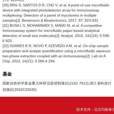
178: 426-431.
[30] RRG S, SANTOS D R, CHU V, et al. A point-of-use microfluidic
device with integrated photodetector array for immunoassay
multiplexing: Detection of a panel of mycotoxins in multiple
samples[J]. Biosensors & Bioelectronics, 2017, 87: 823-831.
[31] BUSA L S, MOHAMMADI S, MAEKI M, et al. A competitive
immunoassay system for microfluidic paper-based analytical
detection of small size molecules[J]. Analyst, 2016, 141(24): 6 598-
6 603.
[32] SOARES R R, NOVO P, AZEVEDO A M, et al. On-chip sample
preparation and analyte quantification using a microfluidic aqueous
two-phase extraction coupled with an immunoassay[J]. Lab on A
Chip, 2014, 14(21): 4 284-4 294.
基金
国家自然科学基金重大科研仪器研制项目(2162 7812);浙江省科技计
划项目(2016C32035)
技术支持：
北京玛格泰