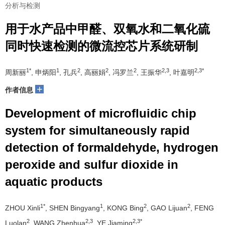
分析与检测
用于水产品中甲醛、双氧水和二氧化硫
同时快速检测的微流控芯片系统研制
1*
1
2
2
2
2,3
2,3*
周新丽
, 申炳阳
, 孔兵
, 高丽娟
, 冯罗兰
, 王振华
, 叶嘉明
+
作者信息
Development of microfluidic chip
system for simultaneously rapid
detection of formaldehyde, hydrogen
peroxide and sulfur dioxide in
aquatic products
1*
1
2
2
ZHOU Xinli
, SHEN Bingyang
, KONG Bing
, GAO Lijuan
, FENG
2
2,3
2,3*
Luolan
, WANG Zhenhua
, YE Jiaming