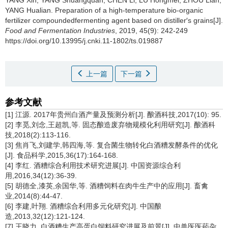
YANG Xin
,
YANG Shuangquan
,
CHEN Li
,
LU Hongmei
,
ZHOU Lian
,
YANG Hualian
.
Preparation of a high-temperature bio-organic
fertilizer compoundedfermenting agent based on distiller′s grains[J].
Food and Fermentation Industries
, 2019, 45(9): 242-249
https://doi.org/10.13995/j.cnki.11-1802/ts.019887
上一篇
下一篇
参考文献
[1] 江源. 2017年贵州白酒产量及预测分析[J]. 酿酒科技,2017(10): 95.
[2] 李觅,刘念,王超凯,等. 固态酿造废弃物规模化利用研究[J]. 酿酒科
技,2018(2):113-116.
[3] 焦肖飞,刘建学,韩四海,等. 复合菌生物转化白酒糟发酵条件的优化
[J]. 食品科学,2015,36(17):164-168.
[4] 李红. 酒糟综合利用技术研究进展[J]. 中国资源综合利
用,2016,34(12):36-39.
[5] 胡德全,漆英,余国华,等. 酒糟饲料在肉牛生产中的应用[J]. 畜禽
业,2014(8):44-47.
[6] 李建,叶翔. 酒糟综合利用多元化研究[J]. 中国酿
造,2013,32(12):121-124.
[7] 王晓力. 白酒糟生产高蛋白饲料研究进展及前景[J]. 中兽医医药杂