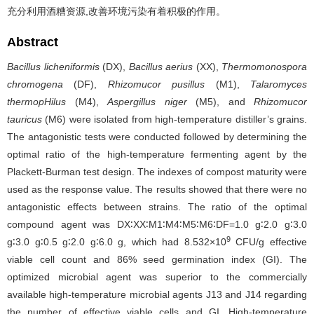
充分利用酒糟资源,改善环境污染有着积极的作用。
Abstract
Bacillus licheniformis
(DX),
Bacillus aerius
(XX),
Thermomonospora
chromogena
(DF),
Rhizomucor pusillus
(M1),
Talaromyces
thermopHilus
(M4),
Aspergillus niger
(M5), and
Rhizomucor
tauricus
(M6) were isolated from high-temperature distiller’s grains.
The antagonistic tests were conducted followed by determining the
optimal ratio of the high-temperature fermenting agent by the
Plackett-Burman test design. The indexes of compost maturity were
used as the response value. The results showed that there were no
antagonistic effects between strains. The ratio of the optimal
compound agent was DX∶XX∶M1∶M4∶M5∶M6∶DF=1.0 g∶2.0 g∶3.0
9
g∶3.0 g∶0.5 g∶2.0 g∶6.0 g, which had 8.532×10
CFU/g effective
viable cell count and 86% seed germination index (GI). The
optimized microbial agent was superior to the commercially
available high-temperature microbial agents J13 and J14 regarding
the number of effective viable cells and GI. High-temperature