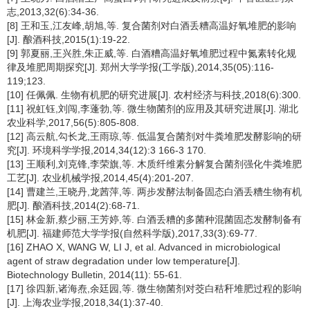
志,2013,32(6):34-36.
[8] 王和玉,江友峰,胡旭,等. 复合菌剂对白酒丢糟高温好氧堆肥的影响
[J]. 酿酒科技,2015(1):19-22.
[9] 郭夏丽,王兴胜,朱正威,等. 白酒糟高温好氧堆肥过程中氮素转化规
律及堆肥周期探究[J]. 郑州大学学报(工学版),2014,35(05):116-
119;123.
[10] 任佩佩. 生物有机肥的研究进展[J]. 农村经济与科技,2018(6):300.
[11] 祝虹钰,刘闯,李蓬勃,等. 微生物菌剂的应用及其研究进展[J]. 湖北
农业科学,2017,56(5):805-808.
[12] 高云航,勾长龙,王雨琼,等. 低温复合菌剂对牛粪堆肥发酵影响的研
究[J]. 环境科学学报,2014,34(12):3 166-3 170.
[13] 王顺利,刘克锋,李荣旗,等. 木质纤维素分解复合菌剂强化牛粪堆肥
工艺[J]. 农业机械学报,2014,45(4):201-207.
[14] 曹建兰,王晓丹,龙茜萍,等. 两步发酵法制备固态白酒丢糟生物有机
肥[J]. 酿酒科技,2014(2):68-71.
[15] 林金新,蔡少丽,王芳婷,等. 白酒丢糟的多菌种混菌固态发酵制备有
机肥[J]. 福建师范大学学报(自然科学版),2017,33(3):69-77.
[16] ZHAO X, WANG W, LI J, et al. Advanced in microbiological
agent of straw degradation under low temperature[J].
Biotechnology Bulletin, 2014(11): 55-61.
[17] 徐四新,诸海焘,余廷园,等. 微生物菌剂对茭白秸秆堆肥过程的影响
[J]. 上海农业学报,2018,34(1):37-40.