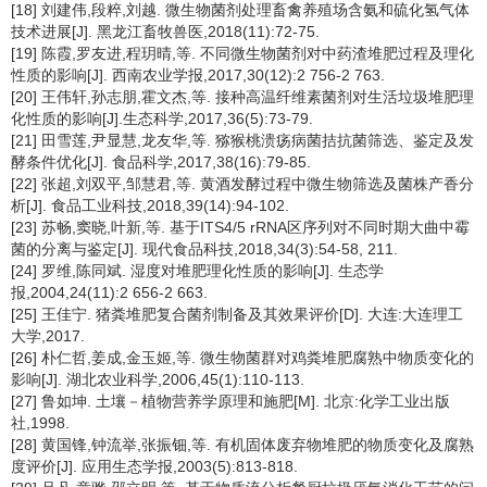
[18] 刘建伟,段粹,刘越. 微生物菌剂处理畜禽养殖场含氨和硫化氢气体
技术进展[J]. 黑龙江畜牧兽医,2018(11):72-75.
[19] 陈霞,罗友进,程玥晴,等. 不同微生物菌剂对中药渣堆肥过程及理化
性质的影响[J]. 西南农业学报,2017,30(12):2 756-2 763.
[20] 王伟轩,孙志朋,霍文杰,等. 接种高温纤维素菌剂对生活垃圾堆肥理
化性质的影响[J].生态科学,2017,36(5):73-79.
[21] 田雪莲,尹显慧,龙友华,等. 猕猴桃溃疡病菌拮抗菌筛选、鉴定及发
酵条件优化[J]. 食品科学,2017,38(16):79-85.
[22] 张超,刘双平,邹慧君,等. 黄酒发酵过程中微生物筛选及菌株产香分
析[J]. 食品工业科技,2018,39(14):94-102.
[23] 苏畅,窦晓,叶新,等. 基于ITS4/5 rRNA区序列对不同时期大曲中霉
菌的分离与鉴定[J]. 现代食品科技,2018,34(3):54-58, 211.
[24] 罗维,陈同斌. 湿度对堆肥理化性质的影响[J]. 生态学
报,2004,24(11):2 656-2 663.
[25] 王佳宁. 猪粪堆肥复合菌剂制备及其效果评价[D]. 大连:大连理工
大学,2017.
[26] 朴仁哲,姜成,金玉姬,等. 微生物菌群对鸡粪堆肥腐熟中物质变化的
影响[J]. 湖北农业科学,2006,45(1):110-113.
[27] 鲁如坤. 土壤－植物营养学原理和施肥[M]. 北京:化学工业出版
社,1998.
[28] 黄国锋,钟流举,张振钿,等. 有机固体废弃物堆肥的物质变化及腐熟
度评价[J]. 应用生态学报,2003(5):813-818.