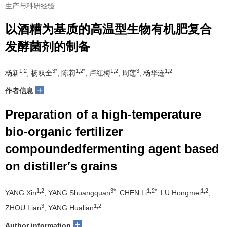
生产与科研经验
以酒糟为基质的高温型生物有机肥复合
发酵菌剂的制备
1,2
3*
1,2*
1,2
3
1,2
杨新
, 杨双全
, 陈莉
, 卢红梅
, 周莲
, 杨华连
+
作者信息
Preparation of a high-temperature
bio-organic fertilizer
compoundedfermenting agent based
on distiller′s grains
1,2
3*
1,2*
1,2
YANG Xin
, YANG Shuangquan
, CHEN Li
, LU Hongmei
,
3
1,2
ZHOU Lian
, YANG Hualian
+
Author information