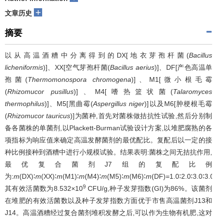
+
文章历史
摘要
以从高温酒糟中分离得到的DX[地衣芽孢杆菌(
Bacillus
licheniformis
)]、XX[空气芽孢杆菌(
Bacillus aerius
)]、DF[产色高温单
孢菌(
Thermomonospora chromogena
)]、M1[微小根毛霉
(
Rhizomucor pusillus
)]、M4[嗜热篮状菌(
Talaromyces
thermophilus
)]、M5[黑曲霉(
Aspergillus niger
)]以及M6[肿梗根毛霉
(
Rhizomucor tauricus
)]为菌种,首先对菌株做拮抗性试验,然后分别制
备各菌株的单菌剂,以Plackett-Burman试验设计方案,以堆肥腐熟的各
项指标为响应值来确定高温发酵菌剂的最优配比。复配后以一定的接
种比例接种到酒糟中进行小规模试验。结果表明:菌株之间无拮抗作用,
最优复合菌剂J7组的复配比例
为:
m
(DX)∶
m
(XX)∶
m
(M1)∶
m
(M4)∶
m
(M5)∶
m
(M6)∶
m
(DF)=1.0∶2.0∶3.0∶3.0∶
9
其有效活菌数为8.532×10
CFU/g,种子发芽指数(GI)为86%。该菌剂
在堆肥的有效活菌数以及种子发芽指数方面优于市售高温菌剂J13和
J14。高温酒糟经过复合菌剂堆积发酵之后,可以作为生物有机肥,这对