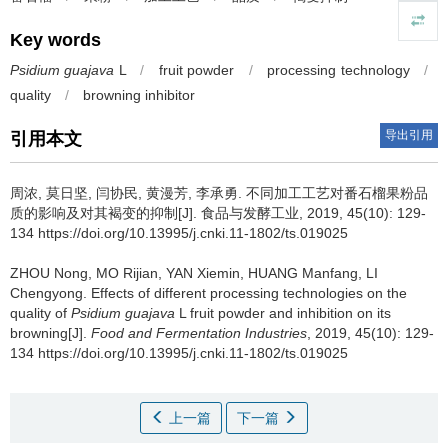
Key words
Psidium guajava
L
/
fruit powder
/
processing technology
/
quality
/
browning inhibitor
导出引用
引用本文
周浓
,
莫日坚
,
闫协民
,
黄漫芳
,
李承勇
.
不同加工工艺对番石榴果粉品
质的影响及对其褐变的抑制[J]. 食品与发酵工业, 2019, 45(10): 129-
134 https://doi.org/10.13995/j.cnki.11-1802/ts.019025
ZHOU Nong
,
MO Rijian
,
YAN Xiemin
,
HUANG Manfang
,
LI
Chengyong
.
Effects of different processing technologies on the
quality of
Psidium guajava
L fruit powder and inhibition on its
browning[J].
Food and Fermentation Industries
, 2019, 45(10): 129-
134 https://doi.org/10.13995/j.cnki.11-1802/ts.019025
上一篇
下一篇