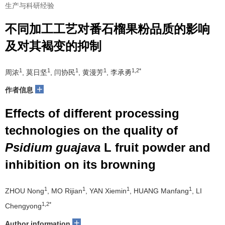
生产与科研经验
不同加工工艺对番石榴果粉品质的影响
及对其褐变的抑制
1
1
1
1
1,2*
周浓
, 莫日坚
, 闫协民
, 黄漫芳
, 李承勇
+
作者信息
Effects of different processing
technologies on the quality of
Psidium guajava
L fruit powder and
inhibition on its browning
1
1
1
1
ZHOU Nong
, MO Rijian
, YAN Xiemin
, HUANG Manfang
, LI
1,2*
Chengyong
+
Author information