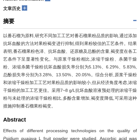
+
文章历史
摘要
以番石榴为原料,研究不同加工工艺对番石榴果粉品质的影响,通过添加
抗坏血酸的方法对果粉褐变进行抑制,得到果粉较佳的工艺条件。结果
表明,番石榴果粉色泽、抗坏血酸、还原糖及总酚的含量,褐变度在各工
艺条件下呈显著性变化。与原浆干燥粉相比,浓缩干燥粉、杀菌干燥
粉、浓缩杀菌干燥粉抗坏血酸损失率分别为5.13%、6.29%、5.83%,
总酚损失率分别为3.28%、13.50%、20.05%。综合分析,原浆干燥粉
和浓缩干燥粉加工工艺对果粉品质的影响较小,但从经济角度考虑,浓缩
干燥粉的加工工艺更佳。采用7~8 g/L抗坏血酸溶液预处理的浓缩干燥
粉与未处理的浓缩干燥粉相比,多酚含量增加,褐变度降低,可采用这种
措施抑制番石榴果粉褐变。
Abstract
Effects of different processing technologies on the quality of
Psidium guajava
L fruit powder were studied. Ascorbic acid was