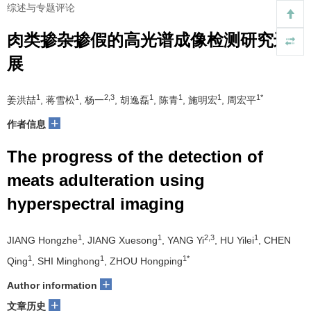
综述与专题评论
肉类掺杂掺假的高光谱成像检测研究进
展
1
1
2,3
1
1
1
1*
姜洪喆
, 蒋雪松
, 杨一
, 胡逸磊
, 陈青
, 施明宏
, 周宏平
+
作者信息
The progress of the detection of
meats adulteration using
hyperspectral imaging
1
1
2,3
1
JIANG Hongzhe
, JIANG Xuesong
, YANG Yi
, HU Yilei
, CHEN
1
1
1*
Qing
, SHI Minghong
, ZHOU Hongping
+
Author information
+
文章历史