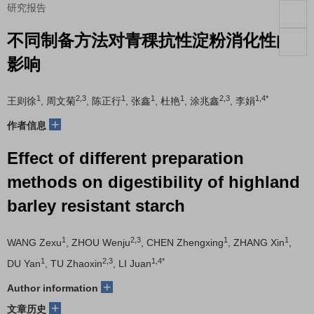
研究报告
不同制备方法对青稞抗性淀粉消化性的
影响
1
2,3
1
1
1
2,3
1,4*
王则徐
, 周文菊
, 陈正行
, 张鑫
, 杜艳
, 涂兆鑫
, 李娟
+
作者信息
Effect of different preparation
methods on digestibility of highland
barley resistant starch
1
2,3
1
1
WANG Zexu
, ZHOU Wenju
, CHEN Zhengxing
, ZHANG Xin
,
1
2,3
1,4*
DU Yan
, TU Zhaoxin
, LI Juan
+
Author information
+
文章历史