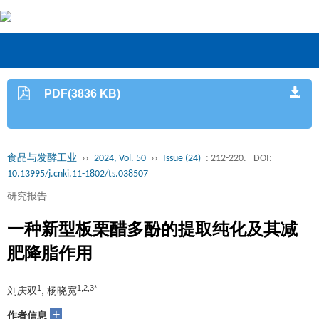
PDF(3836 KB)
食品与发酵工业
››
2024, Vol. 50
››
Issue (24)
: 212-220.
DOI:
10.13995/j.cnki.11-1802/ts.038507
研究报告
一种新型板栗醋多酚的提取纯化及其减
肥降脂作用
1
1,2,3*
刘庆双
, 杨晓宽
+
作者信息