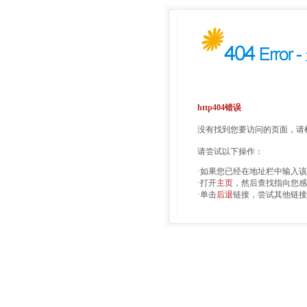
http404错误
没有找到您要访问的页面，请检
请尝试以下操作：
·如果您已经在地址栏中输入
·打开
主页
，然后查找指向您感
·单击
后退
链接，尝试其他链接