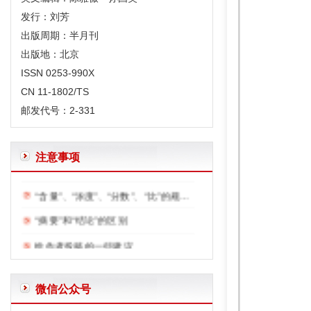
发行：刘芳
出版周期：半月刊
出版地：北京
ISSN 0253-990X
CN 11-1802/TS
邮发代号：2-331
体例规范
注意事项
“含量”、“浓度”、“分数”、“比”的规范用法
“摘要”和“结论”的区别
给作者投稿的一些建议
英文文题及摘要写作要求
正确使用表格中的空白—和0
微信公众号
常用限制性内切酶和DNA聚合酶外文字符的规范编排