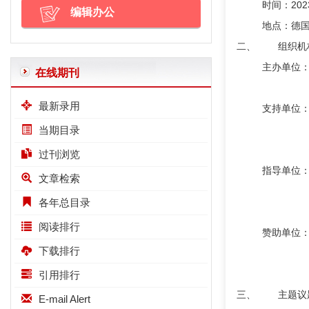
时间：2023
编辑办公
地点：德国
二、 组织机
主办单位
在线期刊
科隆展
最新录用
支持单位
中国品
当期目录
《食品
过刊浏览
指导单位
文章检索
中轻食
各年总目录
中国消
阅读排行
赞助单位
下载排行
安琪酵
雀巢（
引用排行
三、 主题议
E-mail Alert