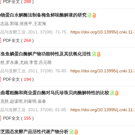
PDF全文
(
288
)
动物蛋白水解酶法制备梅鱼鲜味酶解液的研究
志远,郭瑞,张燕平,王宏海
品与发酵工业. 2011, 37(08): 71-75.
https://doi.org/10.13995/j.cnki.1
PDF全文
(
264
)
草鱼鱼鳞蛋白酶解产物功能特性及其抗氧化活性
然,罗永康,尤娟,李雪,吕元萌
品与发酵工业. 2011, 37(08): 76-80.
https://doi.org/10.13995/j.cnki.1
PDF全文
(
194
)
米曲霉粗酶和商业蛋白酶对马氏珍珠贝肉酶解特性的比较
克胜,赵谋明,刘家明,崔春
品与发酵工业. 2011, 37(08): 81-85.
https://doi.org/10.13995/j.cnki.1
PDF全文
(
155
)
樟芝固态发酵产品活性代谢产物分析