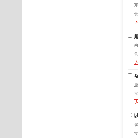
夏
食
余
食
唐
食
崔
食