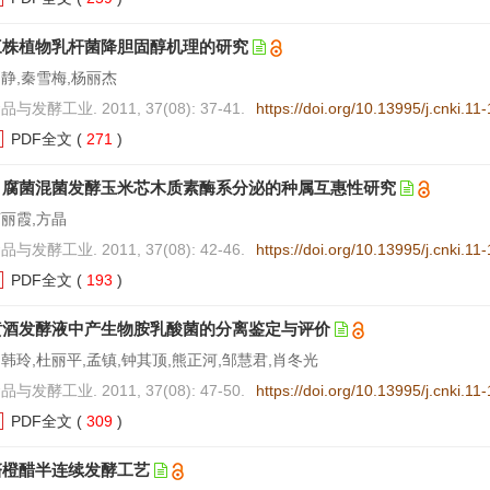
三株植物乳杆菌降胆固醇机理的研究
静,秦雪梅,杨丽杰
品与发酵工业. 2011, 37(08): 37-41.
https://doi.org/10.13995/j.cnki.1
PDF全文
(
271
)
白腐菌混菌发酵玉米芯木质素酶系分泌的种属互惠性研究
丽霞,方晶
品与发酵工业. 2011, 37(08): 42-46.
https://doi.org/10.13995/j.cnki.1
PDF全文
(
193
)
黄酒发酵液中产生物胺乳酸菌的分离鉴定与评价
韩玲,杜丽平,孟镇,钟其顶,熊正河,邹慧君,肖冬光
品与发酵工业. 2011, 37(08): 47-50.
https://doi.org/10.13995/j.cnki.1
PDF全文
(
309
)
脐橙醋半连续发酵工艺