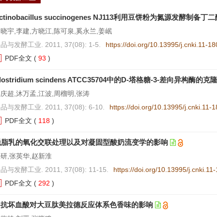
ctinobacillus succinogenes NJ113利用豆饼粉为氮源发酵制备丁
晓宇,李建,方晓江,陈可泉,奚永兰,姜岷
品与发酵工业. 2011, 37(08): 1-5.
https://doi.org/10.13995/j.cnki.11-1
PDF全文
(
93
)
lostridium scindens ATCC35704中的D-塔格糖-3-差向异
庆超,沐万孟,江波,周榴明,张涛
品与发酵工业. 2011, 37(08): 6-10.
https://doi.org/10.13995/j.cnki.11-
PDF全文
(
118
)
脱脂乳的氧化交联处理以及对凝固型酸奶流变学的影响
研,张英华,赵新淮
品与发酵工业. 2011, 37(08): 11-15.
https://doi.org/10.13995/j.cnki.1
PDF全文
(
292
)
L-抗坏血酸对大豆肽美拉德反应体系色香味的影响