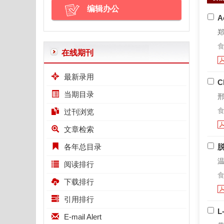
编辑办公
A
郑
食
在线期刊
最新录用
C
当期目录
邢
食
过刊浏览
文章检索
各年总目录
温
阅读排行
食
下载排行
引用排行
E-mail Alert