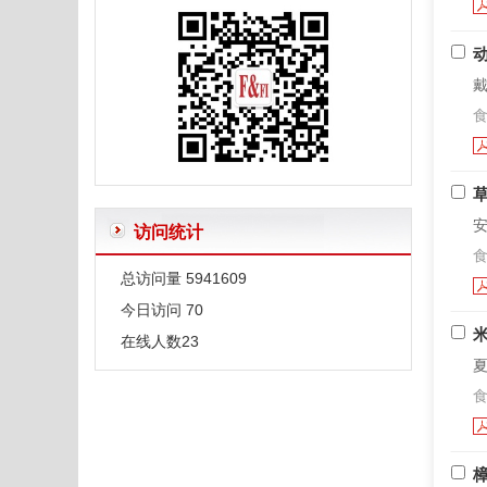
有关微生物名称的一些说明
戴
食
安
访问统计
食
总访问量
5941609
今日访问
70
在线人数
23
夏
食