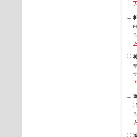
向
食
郑
食
冯
食