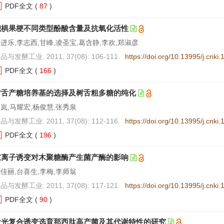
PDF全文
(
87
)
枳椇果梗不同类型酚酸含量及抗氧化活性
进乐,李志西,甘峰,凌圣宝,葛含静,李欢,郑淑彦
品与发酵工业. 2011, 37(08): 106-111.
https://doi.org/10.13995/j.cnki
PDF全文
(
166
)
树舌产糖培养基的选择及树舌粗多糖的纯化
岚,马耀宏,杨俊慧,张秀泉
品与发酵工业. 2011, 37(08): 112-116.
https://doi.org/10.13995/j.cnki
PDF全文
(
196
)
重离子诱变对木聚糖酶产生菌产酶的影响
佳丽,台喜生,李梅,李师翁
品与发酵工业. 2011, 37(08): 117-121.
https://doi.org/10.13995/j.cnki
PDF全文
(
90
)
激光复合诱变选育那西肽高产菌及其代谢特性的研究