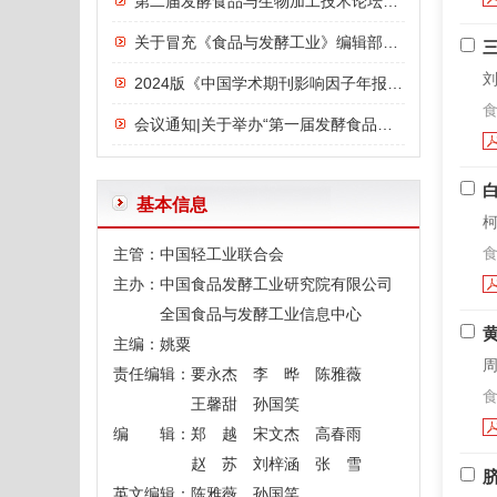
第二届发酵食品与生物加工技术论坛议程
关于冒充《食品与发酵工业》编辑部诈骗行为的严正声明
刘
2024版《中国学术期刊影响因子年报》发布：《食品与发酵工业》影响力指数位列前三，影响力连年上升
食
会议通知|关于举办“第一届发酵食品与功能食品论坛”的通知
基本信息
柯
食
主管：中国轻工业联合会
主办：中国食品发酵工业研究院有限公司
全国食品与发酵工业信息中心
主编：姚粟
周
责任编辑：要永杰 李 晔 陈雅薇
食
王馨甜 孙国笑
编 辑：郑 越 宋文杰 高春雨
赵 苏 刘梓涵 张 雪
英文编辑：陈雅薇 孙国笑