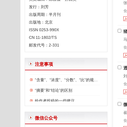
张
发行：刘芳
食
出版周期：半月刊
出版地：北京
ISSN 0253-990X
CN 11-1802/TS
马
邮发代号：2-331
食
体例规范
注意事项
“含量”、“浓度”、“分数”、“比”的规范用法
刘
“摘要”和“结论”的区别
食
给作者投稿的一些建议
英文文题及摘要写作要求
崔
正确使用表格中的空白—和0
微信公众号
食
常用限制性内切酶和DNA聚合酶外文字符的规范编排