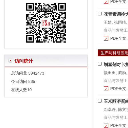
PDF全文
常用限制性内切酶和DNA聚合酶外文字符的规范编排
花青素调控
有关微生物名称的一些说明
王婧, 张雨晴,
食品与发酵工业. 2
PDF全文
生产与科研应
访问统计
增塑剂对卡
颜田田, 戚勃,
总访问量
5942473
食品与发酵工业. 2
今日访问
835
PDF全文
在线人数
10
玉米醇溶蛋
邓卓丹, 陈文学
食品与发酵工业. 2
PDF全文