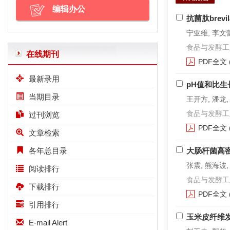
编辑办公
抗菌肽brev
宁亚维, 李文蕾
食品与发酵工业. 2
在线期刊
PDF全文
最新录用
pH值和比
当期目录
王开方, 潘龙,
食品与发酵工业. 2
过刊浏览
PDF全文
文章检索
各年总目录
大肠杆菌高
张震, 熊海波
阅读排行
食品与发酵工业. 2
下载排行
PDF全文
引用排行
玉米皮纤维
E-mail Alert