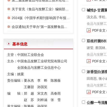
第二届发酵食品与生物加工技术论坛议程
关于冒充《食品与发酵工业》编辑部诈骗行为的严正声明
碱性β-甘
汤文晶, 李松,
2024版《中国学术期刊影响因子年报》发布：《食品与发酵工业》影响力指数位列前三，影响力连年上升
食品与发酵工业. 2
会议通知|关于举办“第一届发酵食品与功能食品论坛”的通知
PDF全文
双歧杆菌BB
基本信息
谢莹, 蔡国林,
食品与发酵工业. 2
主管：中国轻工业联合会
主办：中国食品发酵工业研究院有限公司
PDF全文
全国食品与发酵工业信息中心
浓香型白酒
主编：姚粟
田雨思, 衡小成
责任编辑：要永杰 李 晔 陈雅薇
食品与发酵工业. 2
王馨甜 孙国笑
PDF全文
编 辑：郑 越 宋文杰 高春雨
赵 苏 刘梓涵 张 雪
公酿一号混
英文编辑：陈雅薇 孙国笑