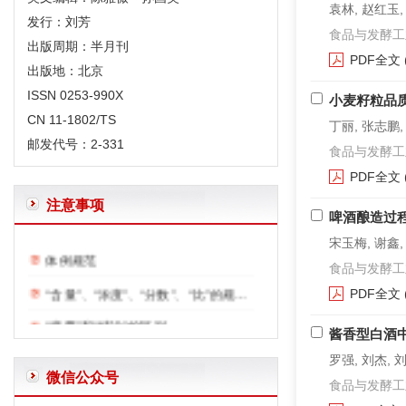
袁林, 赵红玉,
发行：刘芳
食品与发酵工业. 2
出版周期：半月刊
PDF全文
出版地：北京
ISSN 0253-990X
小麦籽粒品
CN 11-1802/TS
丁丽, 张志鹏,
邮发代号：2-331
食品与发酵工业. 2
PDF全文
注意事项
啤酒酿造过
体例规范
宋玉梅, 谢鑫,
“含量”、“浓度”、“分数”、“比”的规范用法
食品与发酵工业. 2
PDF全文
“摘要”和“结论”的区别
酱香型白酒
给作者投稿的一些建议
罗强, 刘杰, 
英文文题及摘要写作要求
微信公众号
食品与发酵工业. 2
正确使用表格中的空白—和0