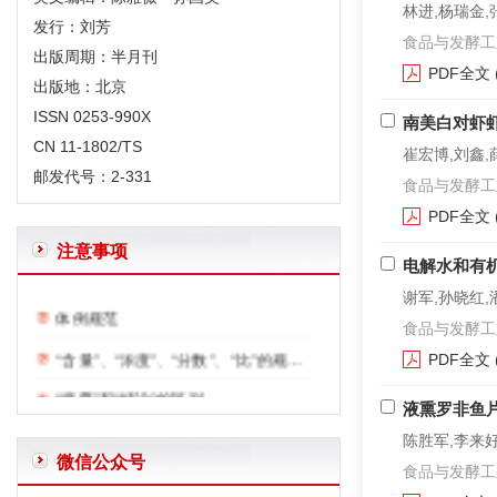
林进,杨瑞金,
发行：刘芳
食品与发酵工业. 2
出版周期：半月刊
PDF全文
出版地：北京
ISSN 0253-990X
南美白对虾
CN 11-1802/TS
崔宏博,刘鑫,
邮发代号：2-331
食品与发酵工业. 2
PDF全文
注意事项
电解水和有
体例规范
谢军,孙晓红,
“含量”、“浓度”、“分数”、“比”的规范用法
食品与发酵工业. 2
PDF全文
“摘要”和“结论”的区别
液熏罗非鱼
给作者投稿的一些建议
陈胜军,李来好
英文文题及摘要写作要求
微信公众号
食品与发酵工业. 2
正确使用表格中的空白—和0