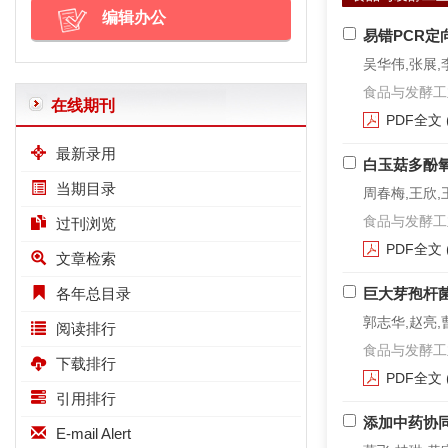
编辑办公
易错PCR定
吴华伟,张展,
食品与发酵工业. 2
在线期刊
PDF全文
最新录用
白玉菇多酚
当期目录
周春梅,王欣,
食品与发酵工业. 2
过刊浏览
PDF全文
文章检索
各年总目录
巨大芽孢杆菌(
郭志华,赵亮,
阅读排行
食品与发酵工业. 2
下载排行
PDF全文
引用排行
添加中药协
E-mail Alert