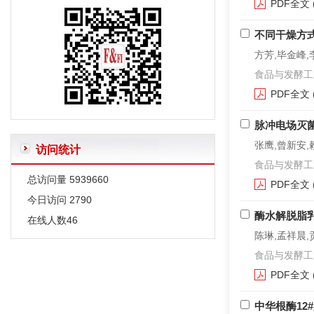
PDF全文
常用限制性内切酶和DNA聚合酶外文字符的规范编排
不同干燥方
有关微生物名称的一些说明
方芳,毕金峰,
食品与发酵工业. 2
PDF全文
脉冲电场灭
张鹰,曾新安,
访问统计
食品与发酵工业. 2
总访问量
5939660
PDF全文
今日访问
2790
酶水解脱脂乳
在线人数
46
陈琳,孟祥晨,
食品与发酵工业. 2
PDF全文
中华根酶12