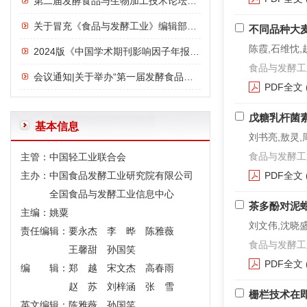
第二届发酵食品与生物加工技术论坛议程
关于冒充《食品与发酵工业》编辑部诈骗行为的严正声明
不同品种大
陈霞,石维忱,
2024版《中国学术期刊影响因子年报》发布：《食品与发酵工业》影响力指数位列前三，影响力连年上升
食品与发酵工业. 2
会议通知|关于举办“第一届发酵食品与功能食品论坛”的通知
PDF全文
戊糖乳杆菌素
基本信息
刘书亮,敖灵,
食品与发酵工业. 2
主管：中国轻工业联合会
主办：中国食品发酵工业研究院有限公司
PDF全文
全国食品与发酵工业信息中心
茶多酚对泥
主编：姚粟
刘文伟,沈晓
责任编辑：要永杰 李 晔 陈雅薇
食品与发酵工业. 2
王馨甜 孙国笑
PDF全文
编 辑：郑 越 宋文杰 高春雨
赵 苏 刘梓涵 张 雪
栅栏技术在
英文编辑：陈雅薇 孙国笑