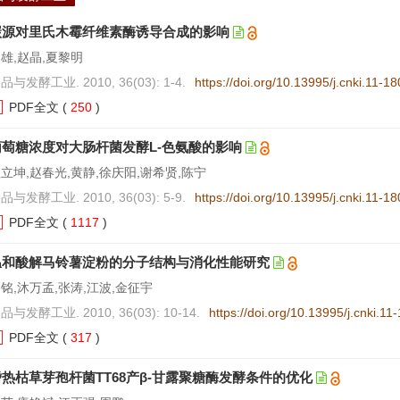
碳源对里氏木霉纤维素酶诱导合成的影响
雄,赵晶,夏黎明
品与发酵工业. 2010, 36(03): 1-4.
https://doi.org/10.13995/j.cnki.11-1
PDF全文
(
250
)
葡萄糖浓度对大肠杆菌发酵L-色氨酸的影响
立坤,赵春光,黄静,徐庆阳,谢希贤,陈宁
品与发酵工业. 2010, 36(03): 5-9.
https://doi.org/10.13995/j.cnki.11-1
PDF全文
(
1117
)
温和酸解马铃薯淀粉的分子结构与消化性能研究
铭,沐万孟,张涛,江波,金征宇
品与发酵工业. 2010, 36(03): 10-14.
https://doi.org/10.13995/j.cnki.1
PDF全文
(
317
)
嗜热枯草芽孢杆菌TT68产β-甘露聚糖酶发酵条件的优化