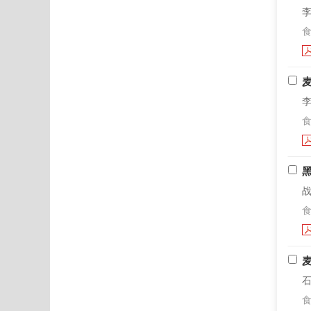
李
食
李
食
战
食
麦
石
食