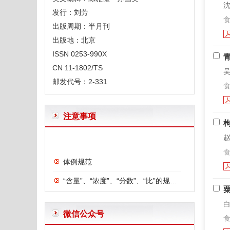
沈
发行：刘芳
食
出版周期：半月刊
出版地：北京
ISSN 0253-990X
CN 11-1802/TS
吴
邮发代号：2-331
食
注意事项
赵
体例规范
食
“含量”、“浓度”、“分数”、“比”的规范用法
“摘要”和“结论”的区别
给作者投稿的一些建议
白
微信公众号
食
英文文题及摘要写作要求