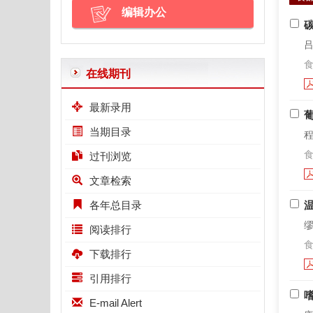
编辑办公
吕
食
在线期刊
最新录用
当期目录
程
食
过刊浏览
文章检索
各年总目录
缪
阅读排行
食
下载排行
引用排行
E-mail Alert