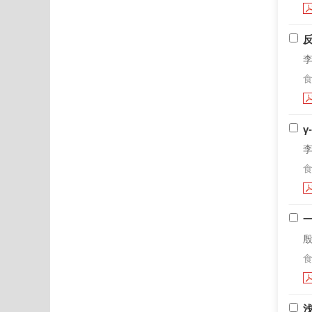
李
食
李
食
殷
食