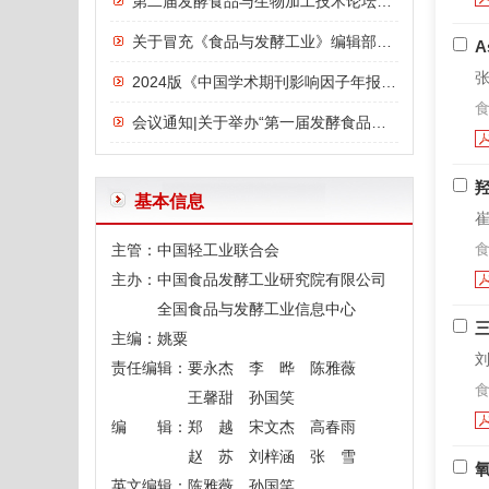
第二届发酵食品与生物加工技术论坛议程
关于冒充《食品与发酵工业》编辑部诈骗行为的严正声明
A
张
2024版《中国学术期刊影响因子年报》发布：《食品与发酵工业》影响力指数位列前三，影响力连年上升
食
会议通知|关于举办“第一届发酵食品与功能食品论坛”的通知
基本信息
食
主管：中国轻工业联合会
主办：中国食品发酵工业研究院有限公司
全国食品与发酵工业信息中心
主编：姚粟
刘
责任编辑：要永杰 李 晔 陈雅薇
食
王馨甜 孙国笑
编 辑：郑 越 宋文杰 高春雨
赵 苏 刘梓涵 张 雪
英文编辑：陈雅薇 孙国笑