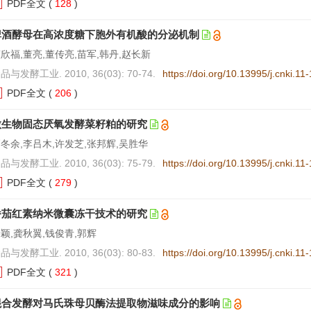
PDF全文
(
128
)
啤酒酵母在高浓度糖下胞外有机酸的分泌机制
欣福,董亮,董传亮,苗军,韩丹,赵长新
品与发酵工业. 2010, 36(03): 70-74.
https://doi.org/10.13995/j.cnki.1
PDF全文
(
206
)
微生物固态厌氧发酵菜籽粕的研究
冬余,李吕木,许发芝,张邦辉,吴胜华
品与发酵工业. 2010, 36(03): 75-79.
https://doi.org/10.13995/j.cnki.1
PDF全文
(
279
)
番茄红素纳米微囊冻干技术的研究
颖,龚秋翼,钱俊青,郭辉
品与发酵工业. 2010, 36(03): 80-83.
https://doi.org/10.13995/j.cnki.1
PDF全文
(
321
)
混合发酵对马氏珠母贝酶法提取物滋味成分的影响