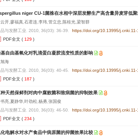
spergillus niger CU-1菌株在水相中深层发酵生产高含量异麦芽
云开,廖福真,石君连,李玮,管立忠,陈桂光,梁智群
品与发酵工业. 2010, 36(03): 36-39.
https://doi.org/10.13995/j.cnki.1
PDF全文
(
129
)
羟基自由基氧化对乳清蛋白凝胶流变性质的影响
崔旭海
品与发酵工业. 2010, 36(03): 40-45.
https://doi.org/10.13995/j.cnki.1
PDF全文
(
187
)
三种天然保鲜剂对肉中腐败菌和致病菌的抑制效果
书亮,夏静华,叶劲松,杨勇,张国俊
品与发酵工业. 2010, 36(03): 46-50.
https://doi.org/10.13995/j.cnki.1
PDF全文
(
234
)
氧化电解水对水产食品中病原菌的抑菌效果比较