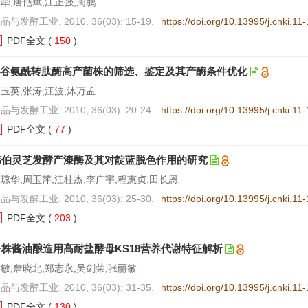
荦,唐艳斌,江正强,周鹏
品与发酵工业. 2010, 36(03): 15-19.
https://doi.org/10.13995/j.cnki.1
PDF全文
(
150
)
γ-谷氨酰转肽酶高产菌株的筛选、鉴定及其产酶条件优化
玉英,张涛,江波,沐万孟
品与发酵工业. 2010, 36(03): 20-24.
https://doi.org/10.13995/j.cnki.1
PDF全文
(
77
)
韦伯灵芝发酵产漆酶及其对靛蓝脱色作用的研究
琼华,周玉萍,江桂杰,李广宇,程惠贞,田长恩
品与发酵工业. 2010, 36(03): 25-30.
https://doi.org/10.13995/j.cnki.1
PDF全文
(
203
)
一株酱油酿造用高耐盐酵母KS18营养代谢特征解析
敏,詹晓北,郑志永,吴剑荣,张丽敏
品与发酵工业. 2010, 36(03): 31-35.
https://doi.org/10.13995/j.cnki.1
PDF全文
(
130
)