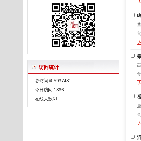
正确使用表格中的空白—和0
常用限制性内切酶和DNA聚合酶外文字符的规范编排
董
有关微生物名称的一些说明
食
高
访问统计
食
总访问量
5937481
今日访问
1366
在线人数
61
唐
食