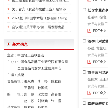
第二届发酵食品与生物加工技术论坛议程
关于冒充《食品与发酵工业》编辑部诈骗行为的严正声明
低含水量条
张溪桐, 徐岩,
2024版《中国学术期刊影响因子年报》发布：《食品与发酵工业》影响力指数位列前三，影响力连年上升
食品与发酵工业. 2
会议通知|关于举办“第一届发酵食品与功能食品论坛”的通知
PDF全文
酒饼叶对豉
基本信息
孙哲, 黄芷珊,
食品与发酵工业. 2
主管：中国轻工业联合会
主办：中国食品发酵工业研究院有限公司
PDF全文
全国食品与发酵工业信息中心
市售茨河花
主编：姚粟
张振东, 王玉荣
责任编辑：要永杰 李 晔 陈雅薇
食品与发酵工业. 2
王馨甜 孙国笑
PDF全文
编 辑：郑 越 宋文杰 高春雨
赵 苏 刘梓涵 张 雪
降解草酸盐
英文编辑：陈雅薇 孙国笑