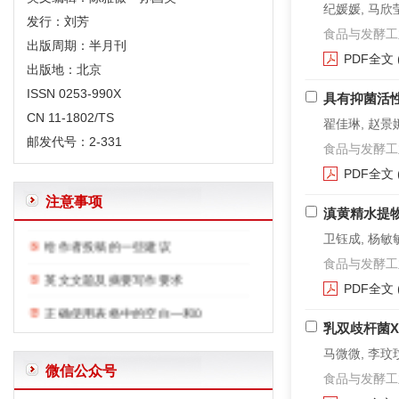
纪媛媛, 马欣莹
发行：刘芳
食品与发酵工业. 2
出版周期：半月刊
PDF全文
出版地：北京
ISSN 0253-990X
具有抑菌活
CN 11-1802/TS
体例规范
翟佳琳, 赵景娜
邮发代号：2-331
食品与发酵工业. 2
“含量”、“浓度”、“分数”、“比”的规范用法
PDF全文
“摘要”和“结论”的区别
注意事项
滇黄精水提
给作者投稿的一些建议
卫钰成, 杨敏敏
英文文题及摘要写作要求
食品与发酵工业. 2
正确使用表格中的空白—和0
PDF全文
常用限制性内切酶和DNA聚合酶外文字符的规范编排
乳双歧杆菌X
有关微生物名称的一些说明
马微微, 李玟玟
微信公众号
食品与发酵工业. 2