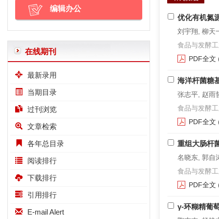
编辑办公
优化有机氮
刘宇翔, 柳天一
食品与发酵工业. 2
在线期刊
PDF全文
最新录用
海洋杆菌糖
当期目录
张志平, 赵雨哲
食品与发酵工业. 2
过刊浏览
PDF全文
文章检索
各年总目录
重组大肠杆
名晓东, 郭自涛
阅读排行
食品与发酵工业. 2
下载排行
PDF全文
引用排行
γ-环糊精
E-mail Alert