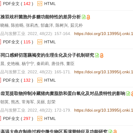
PDF全文
(
142
)
HTML
五株双歧杆菌胞外多糖功能特性的差异分析
晓楠, 陈拾旸, 张莉杰, 郜鑫洋, 陈树兴, 茹元朴
品与发酵工业. 2022, 48(22): 157-164.
https://doi.org/10.13995/j.cnki
PDF全文
(
115
)
HTML
不同口感鲜切莲藕褐变的生理生化及分子机制研究
晨, 史艳楠, 杨宁宁, 秦莉莉, 唐佳伟, 董臣
品与发酵工业. 2022, 48(22): 165-171.
https://doi.org/10.13995/j.cnki
PDF全文
(
132
)
HTML
马齿苋提取物抑制冷藏猪肉糜脂肪和蛋白氧化及对品质特性的影响
朝英, 熊杰, 常海军, 吴丽, 彭荣
品与发酵工业. 2022, 48(22): 172-179.
https://doi.org/10.13995/j.cnki
PDF全文
(
297
)
HTML
中高温大曲在制曲过程中微生物区系演替特征及功能研究