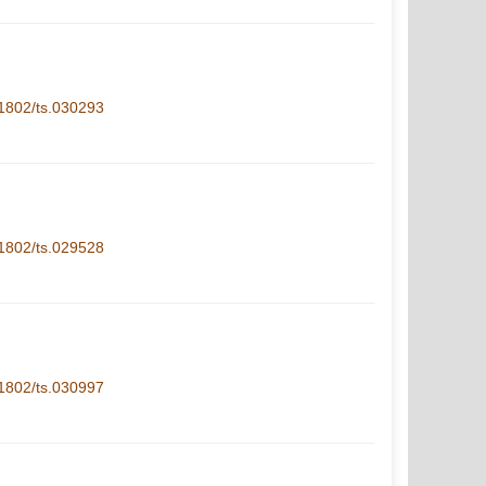
1-1802/ts.030293
1-1802/ts.029528
1-1802/ts.030997