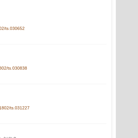
802/ts.030652
1802/ts.030838
1-1802/ts.031227