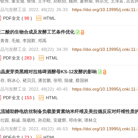
钦秀, 董安迪, 侯倩, 王宇晗, 郑欧阳, 魏帅, 夏秋瑜, 韩宗元, 王泽富, 吉宏
品与发酵工业. 2022, 48(22): 26-33.
https://doi.org/10.13995/j.cnki.1
PDF全文
(
98
)
HTML
庚二酸的生物合成及发酵工艺条件优化
青青, 毛银, 李国辉, 邓禹
品与发酵工业. 2022, 48(22): 34-39.
https://doi.org/10.13995/j.cnki.1
PDF全文
(
283
)
HTML
结晶麦芽类黑精对拉格啤酒酵母KS-12发酵的影响
存, 韩冰心, 褚贝贝, 潘贺鹏, 张明, 陆健, 蔡国林
品与发酵工业. 2022, 48(22): 40-45.
https://doi.org/10.13995/j.cnki.1
PDF全文
(
153
)
HTML
气流辅助静电纺丝制备负载姜黄素纳米纤维及美拉德反应对纤维性质
仕园, 杨诚, 陈载晗, 孙启航, 安建辉, 邓伶俐, 谭林立
品与发酵工业. 2022, 48(22): 46-53.
https://doi.org/10.13995/j.cnki.1
PDF全文
(
73
)
HTML