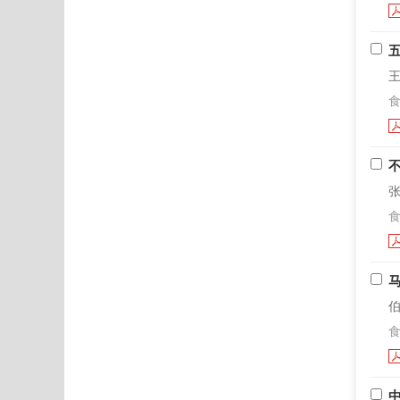
王
食
张
食
伯
食