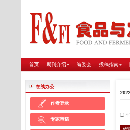
首页
期刊介绍
编委会
投稿指南
在线办公
202
作者登录
全
专家审稿
研