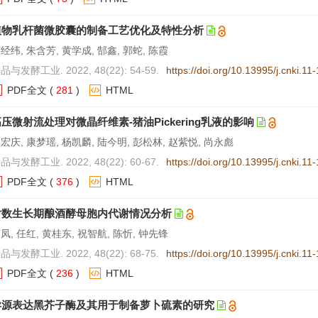
植物乳杆菌微胶囊的制备工艺优化及特性分析
经纬, 朱含芳, 黄学成, 郜鑫, 郭蛇, 陈霞
品与发酵工业. 2022, 48(22): 54-59.
https://doi.org/10.13995/j.cnki.1
PDF全文
(
281
)
HTML
压微射流处理对微晶纤维素-猪油Pickering乳液的影响
宏庆, 康梦瑶, 杨凯麟, 陆今明, 彭松林, 赵紫悦, 尚永彪
品与发酵工业. 2022, 48(22): 60-67.
https://doi.org/10.13995/j.cnki.1
PDF全文
(
376
)
HTML
对数生长期酿酒酵母胞内代谢情况分析
凤, 任红, 黄桂东, 祝智航, 陈忻, 钟先锋
品与发酵工业. 2022, 48(22): 68-75.
https://doi.org/10.13995/j.cnki.1
PDF全文
(
236
)
HTML
异源表达黑芥子酶及其用于制备萝卜硫素的研究