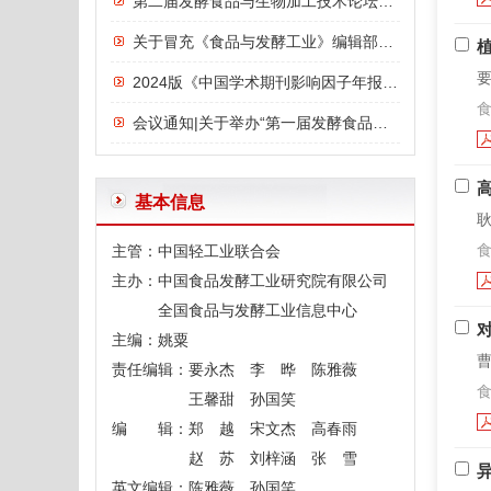
第二届发酵食品与生物加工技术论坛议程
关于冒充《食品与发酵工业》编辑部诈骗行为的严正声明
要
2024版《中国学术期刊影响因子年报》发布：《食品与发酵工业》影响力指数位列前三，影响力连年上升
食
会议通知|关于举办“第一届发酵食品与功能食品论坛”的通知
高
基本信息
耿
食
主管：中国轻工业联合会
主办：中国食品发酵工业研究院有限公司
全国食品与发酵工业信息中心
主编：姚粟
曹
责任编辑：要永杰 李 晔 陈雅薇
食
王馨甜 孙国笑
编 辑：郑 越 宋文杰 高春雨
赵 苏 刘梓涵 张 雪
英文编辑：陈雅薇 孙国笑