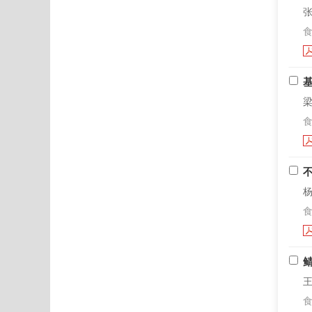
张
食
梁
食
杨
食
王
食