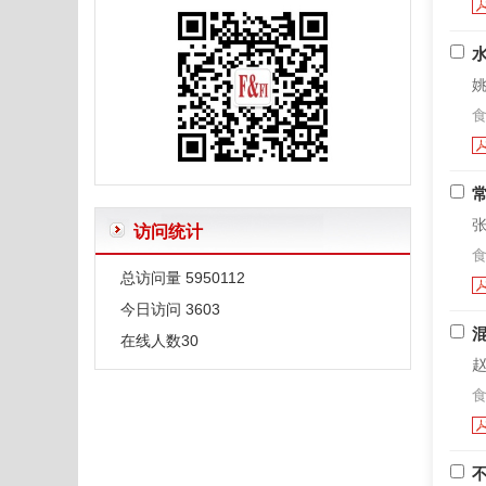
姚
食
张
访问统计
食
总访问量
5950112
今日访问
3603
在线人数
30
赵
食