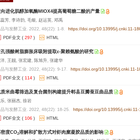
定向进化肌醇加氧酶MIOX4提高葡萄糖二酸的产量
蕊芳, 李诗韵, 毛银, 赵运英, 邓禹
品与发酵工业. 2022, 48(22): 1-8.
https://doi.org/10.13995/j.cnki.11-1
PDF全文
(
297
)
HTML
大孔强酸树脂膨胀床吸附提取ε-聚赖氨酸的研究
洋, 王靓, 张宏建, 陈旭升, 张建华
品与发酵工业. 2022, 48(22): 9-17.
https://doi.org/10.13995/j.cnki.11-
PDF全文
(
114
)
HTML
优质米曲霉筛选及复合菌剂构建提升郫县豆瓣蚕豆曲品质
乐, 张丽杰, 徐岩
品与发酵工业. 2022, 48(22): 18-25.
https://doi.org/10.13995/j.cnki.1
PDF全文
(
106
)
HTML
高密度CO
溶解和扩散方式对虾肉糜凝胶品质的影响
2