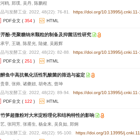
河鸥, 郑璞, 吴丹, 陈鹏程
品与发酵工业. 2022, 48(22): 76-81.
https://doi.org/10.13995/j.cnki.1
PDF全文
(
354
)
HTML
香芹酚-壳聚糖纳米颗粒的制备及抑菌活性研究
承宇, 王璐, 陈星光, 陆健, 吴殿辉
品与发酵工业. 2022, 48(22): 82-88.
https://doi.org/10.13995/j.cnki.1
PDF全文
(
251
)
HTML
糟醉鱼中高抗氧化活性乳酸菌的筛选与鉴定
贵章, 张帅, 诸夔妞, 胡奇杰, 曾坤
品与发酵工业. 2022, 48(22): 89-94.
https://doi.org/10.13995/j.cnki.1
PDF全文
(
122
)
HTML
方竹笋超微粉对大米淀粉理化和结构特性的影响
艺, 张同芳, 张甫生, 杨金来, 吴良如, 郑炯
品与发酵工业. 2022, 48(22): 95-100.
https://doi.org/10.13995/j.cnki.