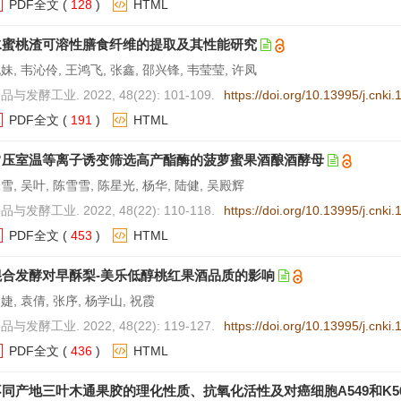
PDF全文
(
128
)
HTML
水蜜桃渣可溶性膳食纤维的提取及其性能研究
妹, 韦沁伶, 王鸿飞, 张鑫, 邵兴锋, 韦莹莹, 许凤
品与发酵工业. 2022, 48(22): 101-109.
https://doi.org/10.13995/j.cnki
PDF全文
(
191
)
HTML
常压室温等离子诱变筛选高产酯酶的菠萝蜜果酒酿酒酵母
雪, 吴叶, 陈雪雪, 陈星光, 杨华, 陆健, 吴殿辉
品与发酵工业. 2022, 48(22): 110-118.
https://doi.org/10.13995/j.cnki
PDF全文
(
453
)
HTML
混合发酵对早酥梨-美乐低醇桃红果酒品质的影响
婕, 袁倩, 张序, 杨学山, 祝霞
品与发酵工业. 2022, 48(22): 119-127.
https://doi.org/10.13995/j.cnki
PDF全文
(
436
)
HTML
不同产地三叶木通果胶的理化性质、抗氧化活性及对癌细胞A549和K56