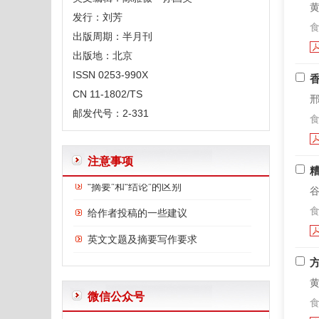
黄
发行：刘芳
食
出版周期：半月刊
出版地：北京
ISSN 0253-990X
CN 11-1802/TS
邢
体例规范
邮发代号：2-331
食
“含量”、“浓度”、“分数”、“比”的规范用法
注意事项
“摘要”和“结论”的区别
谷
给作者投稿的一些建议
食
英文文题及摘要写作要求
正确使用表格中的空白—和0
常用限制性内切酶和DNA聚合酶外文字符的规范编排
黄
微信公众号
有关微生物名称的一些说明
食