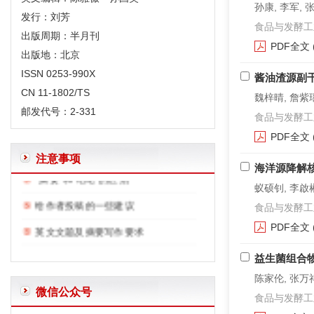
孙康, 李军, 
发行：刘芳
食品与发酵工业. 2
出版周期：半月刊
PDF全文
出版地：北京
ISSN 0253-990X
酱油渣源副
CN 11-1802/TS
魏梓晴, 詹紫瑶
体例规范
邮发代号：2-331
食品与发酵工业. 2
“含量”、“浓度”、“分数”、“比”的规范用法
PDF全文
注意事项
“摘要”和“结论”的区别
海洋源降解
给作者投稿的一些建议
蚁硕钊, 李啟彬
食品与发酵工业. 2
英文文题及摘要写作要求
PDF全文
正确使用表格中的空白—和0
益生菌组合
常用限制性内切酶和DNA聚合酶外文字符的规范编排
陈家伦, 张万
有关微生物名称的一些说明
微信公众号
食品与发酵工业. 2