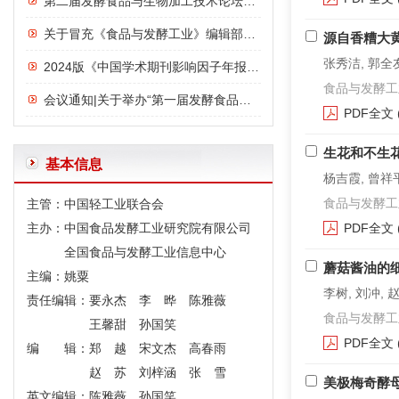
第二届发酵食品与生物加工技术论坛议程
关于冒充《食品与发酵工业》编辑部诈骗行为的严正声明
源自香糟大
张秀洁, 郭全友
2024版《中国学术期刊影响因子年报》发布：《食品与发酵工业》影响力指数位列前三，影响力连年上升
食品与发酵工业. 2
会议通知|关于举办“第一届发酵食品与功能食品论坛”的通知
PDF全文
生花和不生
基本信息
杨吉霞, 曾祥平
食品与发酵工业. 2
主管：中国轻工业联合会
主办：中国食品发酵工业研究院有限公司
PDF全文
全国食品与发酵工业信息中心
蘑菇酱油的
主编：姚粟
李树, 刘冲, 
责任编辑：要永杰 李 晔 陈雅薇
食品与发酵工业. 2
王馨甜 孙国笑
PDF全文
编 辑：郑 越 宋文杰 高春雨
赵 苏 刘梓涵 张 雪
美极梅奇酵
英文编辑：陈雅薇 孙国笑