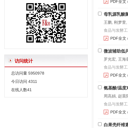
PDF全文
母乳源乳酸
王鹏, 刚梦萱,
食品与发酵工业. 2
PDF全文
微波辅助低
罗光宏, 王海蓉
访问统计
食品与发酵工业. 2
总访问量
5950978
PDF全文
今日访问
4311
氨基酸/温度
在线人数
41
周高娟, 赵晨阳
食品与发酵工业. 2
PDF全文
白果壳纤维