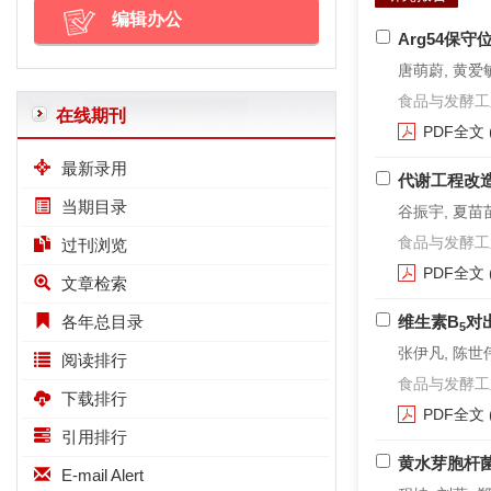
编辑办公
Arg54保
唐萌蔚, 黄爱敏
食品与发酵工业. 2
在线期刊
PDF全文
最新录用
代谢工程改
当期目录
谷振宇, 夏苗苗
食品与发酵工业. 2
过刊浏览
PDF全文
文章检索
各年总目录
维生素B
对
5
张伊凡, 陈世伟
阅读排行
食品与发酵工业. 2
下载排行
PDF全文
引用排行
黄水芽胞杆
E-mail Alert