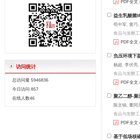
PDF全文
常用限制性内切酶和DNA聚合酶外文字符的规范编排
益生乳酸菌
W
有关微生物名称的一些说明
苟中军, 黄巧,
食品与发酵工业. 2
PDF全文
负压环境下
杨超, 李伏亮,
访问统计
食品与发酵工业. 2
总访问量
5946836
PDF全文
今日访问
857
聚乙二醇-
在线人数
46
陈文锦, 董同
食品与发酵工业. 2
PDF全文
基于低场核