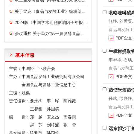
第二届发酵食品与生物加工技术论坛议程
关于冒充《食品与发酵工业》编辑部诈骗行为的严正声明
吡咯喹啉醌
张静, 刘孟粟,
2024版《中国学术期刊影响因子年报》发布：《食品与发酵工业》影响力指数位列前三，影响力连年上升
食品与发酵工业. 2
会议通知|关于举办“第一届发酵食品与功能食品论坛”的通知
PDF全文
牛樟树提取
基本信息
李华祥, 石瑀,
食品与发酵工业. 2
主管：中国轻工业联合会
主办：中国食品发酵工业研究院有限公司
PDF全文
全国食品与发酵工业信息中心
蒸馏米酒蒸
主编：姚粟
孙武, 徐静静,
责任编辑：要永杰 李 晔 陈雅薇
食品与发酵工业. 2
王馨甜 孙国笑
PDF全文
编 辑：郑 越 宋文杰 高春雨
赵 苏 刘梓涵 张 雪
远东拟沙丁
英文编辑：陈雅薇 孙国笑