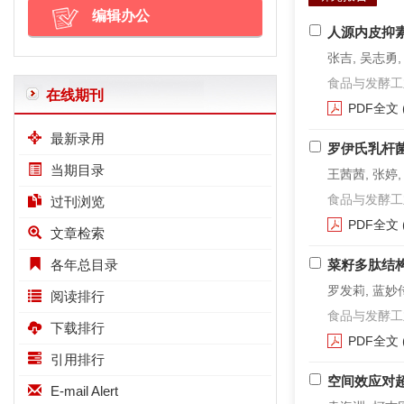
编辑办公
人源内皮抑
张吉, 吴志勇,
食品与发酵工业. 2
在线期刊
PDF全文
最新录用
罗伊氏乳杆菌
当期目录
王茜茜, 张婷,
食品与发酵工业. 2
过刊浏览
PDF全文
文章检索
各年总目录
菜籽多肽结
罗发莉, 蓝妙传
阅读排行
食品与发酵工业. 2
下载排行
PDF全文
引用排行
空间效应对
E-mail Alert