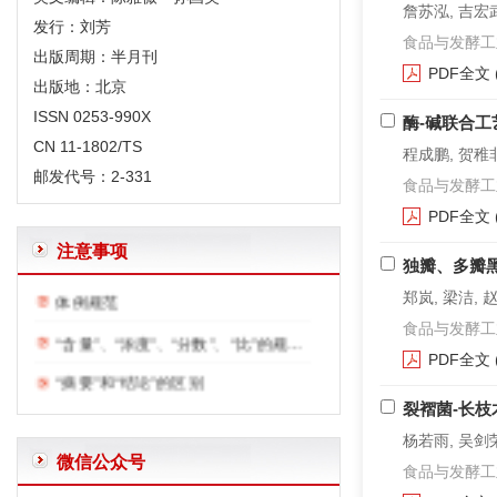
詹苏泓, 吉宏武
发行：刘芳
食品与发酵工业. 2
出版周期：半月刊
PDF全文
出版地：北京
ISSN 0253-990X
酶-碱联合
CN 11-1802/TS
程成鹏, 贺稚非
邮发代号：2-331
食品与发酵工业. 2
PDF全文
注意事项
独瓣、多瓣
体例规范
郑岚, 梁洁, 
“含量”、“浓度”、“分数”、“比”的规范用法
食品与发酵工业. 2
“摘要”和“结论”的区别
PDF全文
给作者投稿的一些建议
裂褶菌-长
英文文题及摘要写作要求
杨若雨, 吴剑荣
微信公众号
食品与发酵工业. 2
正确使用表格中的空白—和0